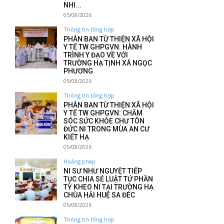
NHI...
05/08/2026
Thông tin tổng hợp
PHÂN BAN TỪ THIỆN XÃ HỘI
Y TẾ TW GHPGVN: HÀNH
TRÌNH Y ĐẠO VỀ VỚI
TRƯỜNG HẠ TỊNH XÁ NGỌC
PHƯƠNG
05/08/2026
Thông tin tổng hợp
PHÂN BAN TỪ THIỆN XÃ HỘI
Y TẾ TW GHPGVN: CHĂM
SÓC SỨC KHỎE CHƯ TÔN
ĐỨC NI TRONG MÙA AN CƯ
KIẾT HẠ
05/08/2026
Hoằng pháp
NI SƯ NHƯ NGUYỆT TIẾP
TỤC CHIA SẺ LUẬT TỨ PHẦN
TỲ KHEO NI TẠI TRƯỜNG HẠ
CHÙA HẢI HUỆ SA ĐÉC
05/08/2026
Thông tin tổng hợp