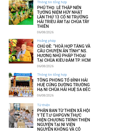
Thông tin tổng hợp
PHÚ THỌ: LỄ THẮP NẾN
TƯỞNG NIỆM HÚY NHẬT
LẦN THỨ 13 CỐ NI TRƯỞNG
HẢI TRIỀU ÂM TẠI CHÙA TÂY
THIÊN
06/08/2026
Hoằng pháp
CHỦ ĐỀ: “HOÀ HỢP TĂNG VÀ
CÂU CHUYỆN ÂN TÌNH” NS.
HƯƠNG NHŨ PHÁP THOẠI
TẠI CHÙA KIỀU ĐÀM TP. HCM
06/08/2026
Thông tin tổng hợp
TÔNG PHONG TỔ ĐÌNH HẢI
HUỆ CÚNG DƯỜNG TRƯỜNG
HẠ NI CHÙA HẢI HUỆ SA ĐÉC
06/08/2026
Từ thiện
PHÂN BAN TỪ THIỆN XÃ HỘI
Y TẾ T.Ư GHPGVN THỰC
HIỆN CHƯƠNG TRÌNH THIỆN
NGUYỆN TẠI NI VIỆN
NGUYÊN KHÔNG VÀ CÔ