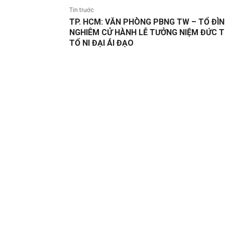
Tin trước
TP. HCM: VĂN PHÒNG PBNG TW – TỔ ĐÌ
NGHIÊM CỬ HÀNH LỄ TƯỞNG NIỆM ĐỨC 
TỔ NI ĐẠI ÁI ĐẠO