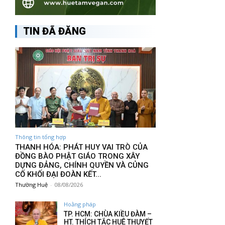
TIN ĐÃ ĐĂNG
Thông tin tổng hợp
THANH HÓA: PHÁT HUY VAI TRÒ CỦA
ĐỒNG BÀO PHẬT GIÁO TRONG XÂY
DỰNG ĐẢNG, CHÍNH QUYỀN VÀ CỦNG
CỐ KHỐI ĐẠI ĐOÀN KẾT...
Thường Huệ
-
08/08/2026
Hoằng pháp
TP. HCM: CHÙA KIỀU ĐÀM –
HT. THÍCH TẮC HUÊ THUYẾT