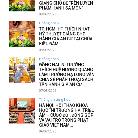
GIẢNG CHỦ ĐỀ “RÈN LUYỆN
PHẨM HẠNH SA MÔN”
08/08/2026
Hoằng pháp
TP. HCM: HT. THÍCH NHẬT
HỶ THUYẾT GIẢNG CHO
HÀNH GIẢ AN CƯ TẠI CHÙA
KIỀU ĐÀM
08/08/2026
Hoằng pháp
ĐỒNG NAI: NI TRƯỞNG
THÍCH HUỆ HƯƠNG QUANG
LÂM TRƯỜNG HẠ LONG VÂN
CHIA SẺ PHÁP THOẠI SÁCH
TẤN HÀNH GIẢ AN CƯ
07/08/2026
Thông tin tổng hợp
HÀ NỘI: HỘI THẢO KHOA
HỌC “NI TRƯỞNG HẢI TRIỀU
ÂM – CUỘC ĐỜI, ĐÓNG GÓP
VÀ VAI TRÒ TRONG PHẬT
GIÁO VIỆT NAM...
06/08/2026