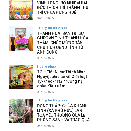
VĨNH LONG: BỔ NHIỆM ĐẠI
ĐỨC THÍCH TRÍ THÀNH TRỤ
TRÌ CHÙA HƯNG HUỆ
04/08/2026
Thông tin tổng hợp
THANH HÓA: BAN TRỊ SỰ
GHPGVN TỈNH THANH HÓA
THĂM, CHÚC MỪNG TÂN
CHỦ TỊCH UBND TỈNH TÔ
ANH DŨNG
03/08/2026
Hoằng pháp
TP. HCM: Ni sư Thích Như
Nguyệt chia sẻ về Giới luật
Tỳ-kheo-ni tại trường hạ
chùa Kiều Đàm
03/08/2026
Thông tin tổng hợp
ĐỒNG THÁP: CHÙA KHÁNH
LINH (XÃ PHÚ HỰU) LAN
TỎA YÊU THƯƠNG QUA LỄ
PHÓNG SANH VÀ TRAO QUÀ
03/08/2026