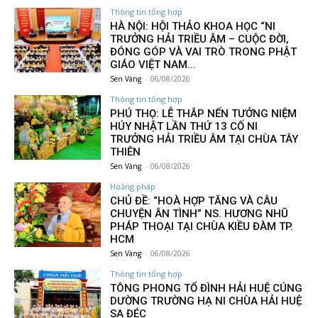
Thông tin tổng hợp
HÀ NỘI: HỘI THẢO KHOA HỌC “NI
TRƯỞNG HẢI TRIỀU ÂM – CUỘC ĐỜI,
ĐÓNG GÓP VÀ VAI TRÒ TRONG PHẬT
GIÁO VIỆT NAM...
Sen Vàng
-
06/08/2026
Thông tin tổng hợp
PHÚ THỌ: LỄ THẮP NẾN TƯỞNG NIỆM
HÚY NHẬT LẦN THỨ 13 CỐ NI
TRƯỞNG HẢI TRIỀU ÂM TẠI CHÙA TÂY
THIÊN
Sen Vàng
-
06/08/2026
Hoằng pháp
CHỦ ĐỀ: “HOÀ HỢP TĂNG VÀ CÂU
CHUYỆN ÂN TÌNH” NS. HƯƠNG NHŨ
PHÁP THOẠI TẠI CHÙA KIỀU ĐÀM TP.
HCM
Sen Vàng
-
06/08/2026
Thông tin tổng hợp
TÔNG PHONG TỔ ĐÌNH HẢI HUỆ CÚNG
DƯỜNG TRƯỜNG HẠ NI CHÙA HẢI HUỆ
SA ĐÉC