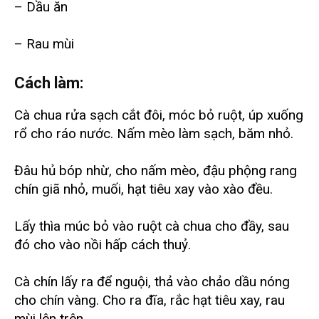
– Dầu ăn
– Rau mùi
Cách làm:
Cà chua rửa sạch cắt đôi, móc bỏ ruột, úp xuống
rổ cho ráo nước. Nấm mèo làm sạch, băm nhỏ.
Đâu hủ bóp nhừ, cho nấm mèo, đậu phộng rang
chín giã nhỏ, muối, hạt tiêu xay vào xào đều.
Lấy thìa múc bỏ vào ruột cà chua cho đầy, sau
đó cho vào nồi hấp cách thuỷ.
Cà chín lấy ra để nguội, thả vào chảo dầu nóng
cho chín vàng. Cho ra đĩa, rắc hạt tiêu xay, rau
mùi lên trên.