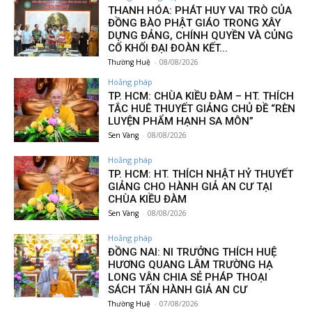
THANH HÓA: PHÁT HUY VAI TRÒ CỦA
ĐỒNG BÀO PHẬT GIÁO TRONG XÂY
DỰNG ĐẢNG, CHÍNH QUYỀN VÀ CỦNG
CỐ KHỐI ĐẠI ĐOÀN KẾT...
Thường Huệ
-
08/08/2026
Hoằng pháp
TP. HCM: CHÙA KIỀU ĐÀM – HT. THÍCH
TẮC HUÊ THUYẾT GIẢNG CHỦ ĐỀ “RÈN
LUYỆN PHẨM HẠNH SA MÔN”
Sen Vàng
-
08/08/2026
Hoằng pháp
TP. HCM: HT. THÍCH NHẬT HỶ THUYẾT
GIẢNG CHO HÀNH GIẢ AN CƯ TẠI
CHÙA KIỀU ĐÀM
Sen Vàng
-
08/08/2026
Hoằng pháp
ĐỒNG NAI: NI TRƯỞNG THÍCH HUỆ
HƯƠNG QUANG LÂM TRƯỜNG HẠ
LONG VÂN CHIA SẺ PHÁP THOẠI
SÁCH TẤN HÀNH GIẢ AN CƯ
Thường Huệ
-
07/08/2026