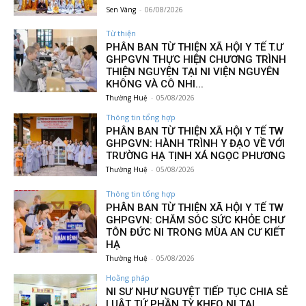
Sen Vàng
-
06/08/2026
Từ thiện
PHÂN BAN TỪ THIỆN XÃ HỘI Y TẾ T.Ư
GHPGVN THỰC HIỆN CHƯƠNG TRÌNH
THIỆN NGUYỆN TẠI NI VIỆN NGUYÊN
KHÔNG VÀ CÔ NHI...
Thường Huệ
-
05/08/2026
Thông tin tổng hợp
PHÂN BAN TỪ THIỆN XÃ HỘI Y TẾ TW
GHPGVN: HÀNH TRÌNH Y ĐẠO VỀ VỚI
TRƯỜNG HẠ TỊNH XÁ NGỌC PHƯƠNG
Thường Huệ
-
05/08/2026
Thông tin tổng hợp
PHÂN BAN TỪ THIỆN XÃ HỘI Y TẾ TW
GHPGVN: CHĂM SÓC SỨC KHỎE CHƯ
TÔN ĐỨC NI TRONG MÙA AN CƯ KIẾT
HẠ
Thường Huệ
-
05/08/2026
Hoằng pháp
NI SƯ NHƯ NGUYỆT TIẾP TỤC CHIA SẺ
LUẬT TỨ PHẦN TỲ KHEO NI TẠI