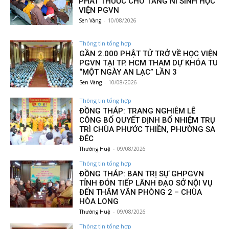
PHÁT THUỐC CHO TĂNG NI SINH HỌC
VIỆN PGVN
Sen Vàng
-
10/08/2026
Thông tin tổng hợp
GẦN 2.000 PHẬT TỬ TRỞ VỀ HỌC VIỆN
PGVN TẠI TP. HCM THAM DỰ KHÓA TU
“MỘT NGÀY AN LẠC” LẦN 3
Sen Vàng
-
10/08/2026
Thông tin tổng hợp
ĐỒNG THÁP: TRANG NGHIÊM LỄ
CÔNG BỐ QUYẾT ĐỊNH BỔ NHIỆM TRỤ
TRÌ CHÙA PHƯỚC THIỀN, PHƯỜNG SA
ĐÉC
Thường Huệ
-
09/08/2026
Thông tin tổng hợp
ĐỒNG THÁP: BAN TRỊ SỰ GHPGVN
TỈNH ĐÓN TIẾP LÃNH ĐẠO SỞ NỘI VỤ
ĐẾN THĂM VĂN PHÒNG 2 – CHÙA
HÒA LONG
Thường Huệ
-
09/08/2026
Thông tin tổng hợp