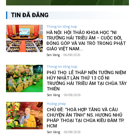
TIN ĐÃ ĐĂNG
Thông tin tổng hợp
HÀ NỘI: HỘI THẢO KHOA HỌC “NI
TRƯỞNG HẢI TRIỀU ÂM – CUỘC ĐỜI,
ĐÓNG GÓP VÀ VAI TRÒ TRONG PHẬT
GIÁO VIỆT NAM...
Sen Vàng
-
06/08/2026
Thông tin tổng hợp
PHÚ THỌ: LỄ THẮP NẾN TƯỞNG NIỆM
HÚY NHẬT LẦN THỨ 13 CỐ NI
TRƯỞNG HẢI TRIỀU ÂM TẠI CHÙA TÂY
THIÊN
Sen Vàng
-
06/08/2026
Hoằng pháp
CHỦ ĐỀ: “HOÀ HỢP TĂNG VÀ CÂU
CHUYỆN ÂN TÌNH” NS. HƯƠNG NHŨ
PHÁP THOẠI TẠI CHÙA KIỀU ĐÀM TP.
HCM
Sen Vàng
-
06/08/2026