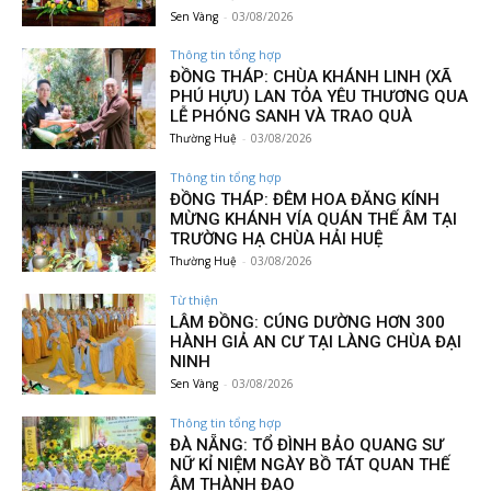
Sen Vàng
-
03/08/2026
Thông tin tổng hợp
ĐỒNG THÁP: CHÙA KHÁNH LINH (XÃ
PHÚ HỰU) LAN TỎA YÊU THƯƠNG QUA
LỄ PHÓNG SANH VÀ TRAO QUÀ
Thường Huệ
-
03/08/2026
Thông tin tổng hợp
ĐỒNG THÁP: ĐÊM HOA ĐĂNG KÍNH
MỪNG KHÁNH VÍA QUÁN THẾ ÂM TẠI
TRƯỜNG HẠ CHÙA HẢI HUỆ
Thường Huệ
-
03/08/2026
Từ thiện
LÂM ĐỒNG: CÚNG DƯỜNG HƠN 300
HÀNH GIẢ AN CƯ TẠI LÀNG CHÙA ĐẠI
NINH
Sen Vàng
-
03/08/2026
Thông tin tổng hợp
ĐÀ NẴNG: TỔ ĐÌNH BẢO QUANG SƯ
NỮ KỈ NIỆM NGÀY BỒ TÁT QUAN THẾ
ÂM THÀNH ĐẠO