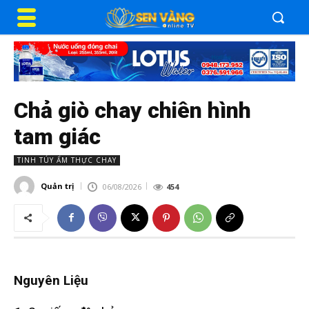
Chả giò chay chiên hình
tam giác
TINH TÚY ẨM THỰC CHAY
Quản trị
06/08/2026
454
Nguyên Liệu