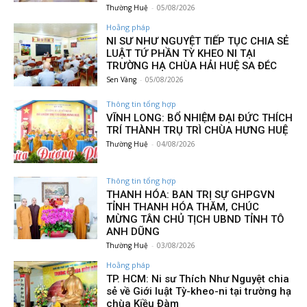
Thường Huệ
-
05/08/2026
Hoằng pháp
NI SƯ NHƯ NGUYỆT TIẾP TỤC CHIA SẺ
LUẬT TỨ PHẦN TỲ KHEO NI TẠI
TRƯỜNG HẠ CHÙA HẢI HUỆ SA ĐÉC
Sen Vàng
-
05/08/2026
Thông tin tổng hợp
VĨNH LONG: BỔ NHIỆM ĐẠI ĐỨC THÍCH
TRÍ THÀNH TRỤ TRÌ CHÙA HƯNG HUỆ
Thường Huệ
-
04/08/2026
Thông tin tổng hợp
THANH HÓA: BAN TRỊ SỰ GHPGVN
TỈNH THANH HÓA THĂM, CHÚC
MỪNG TÂN CHỦ TỊCH UBND TỈNH TÔ
ANH DŨNG
Thường Huệ
-
03/08/2026
Hoằng pháp
TP. HCM: Ni sư Thích Như Nguyệt chia
sẻ về Giới luật Tỳ-kheo-ni tại trường hạ
chùa Kiều Đàm