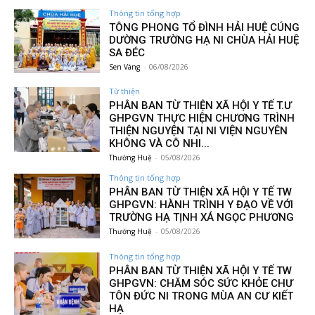
Thông tin tổng hợp
TÔNG PHONG TỔ ĐÌNH HẢI HUỆ CÚNG
DƯỜNG TRƯỜNG HẠ NI CHÙA HẢI HUỆ
SA ĐÉC
Sen Vàng
-
06/08/2026
Từ thiện
PHÂN BAN TỪ THIỆN XÃ HỘI Y TẾ T.Ư
GHPGVN THỰC HIỆN CHƯƠNG TRÌNH
THIỆN NGUYỆN TẠI NI VIỆN NGUYÊN
KHÔNG VÀ CÔ NHI...
Thường Huệ
-
05/08/2026
Thông tin tổng hợp
PHÂN BAN TỪ THIỆN XÃ HỘI Y TẾ TW
GHPGVN: HÀNH TRÌNH Y ĐẠO VỀ VỚI
TRƯỜNG HẠ TỊNH XÁ NGỌC PHƯƠNG
Thường Huệ
-
05/08/2026
Thông tin tổng hợp
PHÂN BAN TỪ THIỆN XÃ HỘI Y TẾ TW
GHPGVN: CHĂM SÓC SỨC KHỎE CHƯ
TÔN ĐỨC NI TRONG MÙA AN CƯ KIẾT
HẠ