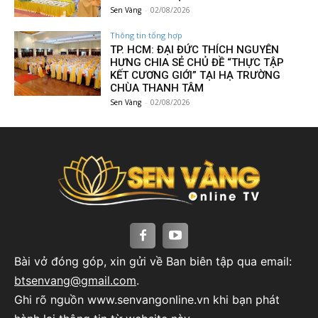
Sen Vàng
-
02/08/2026
Thông tin tổng hợp
TP. HCM: ĐẠI ĐỨC THÍCH NGUYÊN
HƯNG CHIA SẺ CHỦ ĐỀ “THỰC TẬP
KẾT CƯƠNG GIỚI” TẠI HẠ TRƯỜNG
CHÙA THANH TÂM
Sen Vàng
-
02/08/2026
Bài vở đóng góp, xin gửi về Ban biên tập qua email:
btsenvang@gmail.com
.
Ghi rõ nguồn www.senvangonline.vn khi bạn phát