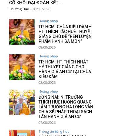
CỐ KHỐI ĐẠI ĐOÀN KẾT...
Thường Huệ
-
08/08/2026
Hoằng pháp
TP. HCM: CHÙA KIỀU ĐÀM –
HT. THÍCH TẮC HUÊ THUYẾT
GIẢNG CHỦ ĐỀ “RÈN LUYỆN
PHẨM HẠNH SA MÔN”
08/08/2026
Hoằng pháp
TP. HCM: HT. THÍCH NHẬT
HỶ THUYẾT GIẢNG CHO
HÀNH GIẢ AN CƯ TẠI CHÙA
KIỀU ĐÀM
08/08/2026
Hoằng pháp
ĐỒNG NAI: NI TRƯỞNG
THÍCH HUỆ HƯƠNG QUANG
LÂM TRƯỜNG HẠ LONG VÂN
CHIA SẺ PHÁP THOẠI SÁCH
TẤN HÀNH GIẢ AN CƯ
07/08/2026
Thông tin tổng hợp