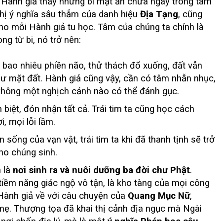
 Hành giả thấy những bí mật ẩn chứa ngay trong tâm
hị ý nghĩa sâu thẳm của danh hiệu
Địa Tạng
, cũng
o mỗi Hành giả tu học. Tâm của chúng ta chính là
ng từ bi, nó trở nên:
bao nhiêu phiền não, thử thách đổ xuống, đất vẫn
hư mặt đất. Hành giả cũng vậy, cần có tâm nhẫn nhục,
không một nghịch cảnh nào có thể đánh gục.
biệt, đón nhận tất cả. Trái tim ta cũng học cách
, mọi lỗi lầm.
sống của vạn vật, trái tim ta khi đã thanh tịnh sẽ trở
ho chúng sinh.
h là
nơi sinh ra và nuôi dưỡng ba đời chư Phật
.
ềm năng giác ngộ vô tận, là kho tàng của mọi công
 Hành giả về với câu chuyện của
Quang Mục Nữ
,
mẹ. Thượng tọa đã khai thị cảnh địa ngục mà Ngài