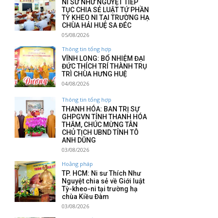
NI SƯ NHƯ NGUYỆT TIẾP
TỤC CHIA SẺ LUẬT TỨ PHẦN
TỲ KHEO NI TẠI TRƯỜNG HẠ
CHÙA HẢI HUỆ SA ĐÉC
05/08/2026
Thông tin tổng hợp
VĨNH LONG: BỔ NHIỆM ĐẠI
ĐỨC THÍCH TRÍ THÀNH TRỤ
TRÌ CHÙA HƯNG HUỆ
04/08/2026
Thông tin tổng hợp
THANH HÓA: BAN TRỊ SỰ
GHPGVN TỈNH THANH HÓA
THĂM, CHÚC MỪNG TÂN
CHỦ TỊCH UBND TỈNH TÔ
ANH DŨNG
03/08/2026
Hoằng pháp
TP. HCM: Ni sư Thích Như
Nguyệt chia sẻ về Giới luật
Tỳ-kheo-ni tại trường hạ
chùa Kiều Đàm
03/08/2026