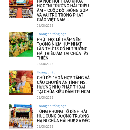
HÀ NỘI: HỘI THẢO KHOA
HỌC “NI TRƯỞNG HẢI TRIỀU
ÂM – CUỘC ĐỜI, ĐÓNG GÓP
VÀ VAI TRÒ TRONG PHẬT
GIÁO VIỆT NAM...
06/08/2026
Thông tin tổng hợp
PHÚ THỌ: LỄ THẮP NẾN
TƯỞNG NIỆM HÚY NHẬT
LẦN THỨ 13 CỐ NI TRƯỞNG
HẢI TRIỀU ÂM TẠI CHÙA TÂY
THIÊN
06/08/2026
Hoằng pháp
CHỦ ĐỀ: “HOÀ HỢP TĂNG VÀ
CÂU CHUYỆN ÂN TÌNH” NS.
HƯƠNG NHŨ PHÁP THOẠI
TẠI CHÙA KIỀU ĐÀM TP. HCM
06/08/2026
Thông tin tổng hợp
TÔNG PHONG TỔ ĐÌNH HẢI
HUỆ CÚNG DƯỜNG TRƯỜNG
HẠ NI CHÙA HẢI HUỆ SA ĐÉC
06/08/2026