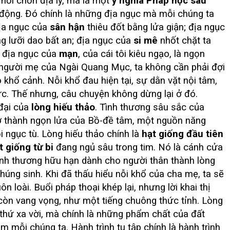
nơi chốn địa lý, mà là một
ý nghĩa Pháp học sâu
động. Đó chính là những địa ngục mà mỗi chúng ta
địa ngục của
sân hận
thiêu đốt bằng lửa giận; địa ngục
g lưỡi dao bất an; địa ngục của
si mê
nhốt chặt ta
, địa ngục của
mạn
, của cái tôi kiêu ngạo, là ngọn
người mẹ của Ngài Quang Mục, ta không cần phải đợi
 khổ cảnh. Nỗi khổ đau hiện tại, sự dằn vặt nội tâm,
ực. Thế nhưng, câu chuyện không dừng lại ở đó.
đại của
lòng hiếu thảo
. Tình thương sâu sắc của
 thành ngọn lửa của Bồ-đề tâm, một nguồn năng
i ngục tù. Lòng hiếu thảo chính là
hạt giống đầu tiên
t giống từ bi
đang ngủ sâu trong tim. Nó là cánh cửa
tình thương hữu hạn dành cho người thân thành lòng
chúng sinh. Khi đã thấu hiểu nỗi khổ của cha mẹ, ta sẽ
 loài. Buổi pháp thoại khép lại, nhưng lời khai thị
còn vang vọng, như một tiếng chuông thức tỉnh. Lòng
g thứ xa vời, mà chính là những phẩm chất của đất
m mỗi chúng ta. Hành trình tu tập chính là hành trình