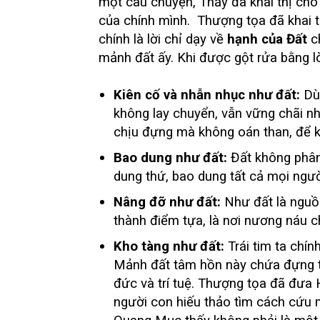
một câu chuyện, Thầy đã khai thị cho
của chính mình. Thượng tọa đã khai t
chính là lời chỉ dạy về
hạnh của Đất
ch
mảnh đất ấy. Khi được gột rửa bằng lò
Kiên cố và nhẫn nhục như đất:
Dù 
không lay chuyển, vẫn vững chãi n
chịu đựng mà không oán than, để 
Bao dung như đất:
Đất không phân 
dung thứ, bao dung tất cả mọi người
Nâng đỡ như đất:
Như đất là nguồn 
thành điểm tựa, là nơi nương náu c
Kho tàng như đất:
Trái tim ta chín
Mảnh đất tâm hồn này chứa đựng ti
đức và trí tuệ. Thượng tọa đã đưa
người con hiếu thảo tìm cách cứu 