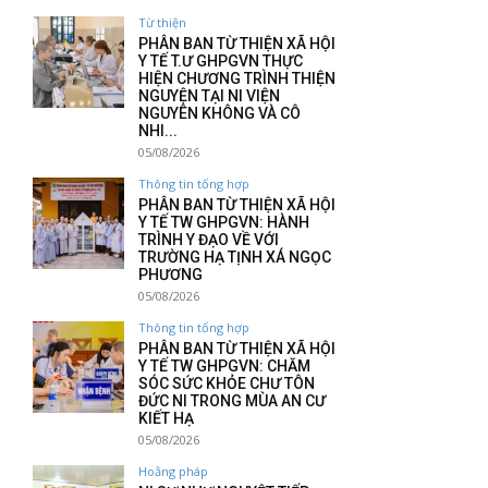
Từ thiện
PHÂN BAN TỪ THIỆN XÃ HỘI
Y TẾ T.Ư GHPGVN THỰC
HIỆN CHƯƠNG TRÌNH THIỆN
NGUYỆN TẠI NI VIỆN
NGUYÊN KHÔNG VÀ CÔ
NHI...
05/08/2026
Thông tin tổng hợp
PHÂN BAN TỪ THIỆN XÃ HỘI
Y TẾ TW GHPGVN: HÀNH
TRÌNH Y ĐẠO VỀ VỚI
TRƯỜNG HẠ TỊNH XÁ NGỌC
PHƯƠNG
05/08/2026
Thông tin tổng hợp
PHÂN BAN TỪ THIỆN XÃ HỘI
Y TẾ TW GHPGVN: CHĂM
SÓC SỨC KHỎE CHƯ TÔN
ĐỨC NI TRONG MÙA AN CƯ
KIẾT HẠ
05/08/2026
Hoằng pháp