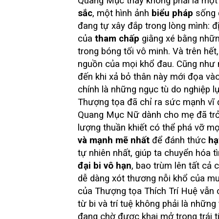
Quang Mục thấy không phải là một 
sắc
, một hình ảnh
biểu pháp
sống 
đang tự xây đắp trong lòng mình: 
của
tham chấp
giằng xé bằng nhữn
trong bóng tối vô minh. Và trên hết
nguồn của mọi khổ đau. Cũng như 
đến khi xả bỏ thân này mới đọa vào
chính là những ngục tù do nghiệp l
Thượng tọa đã chỉ ra sức mạnh vĩ 
Quang Mục Nữ dành cho mẹ đã trở
lượng thuần khiết có thể phá vỡ mọ
và mạnh mẽ nhất
để đánh thức
hạ
tự nhiên nhất, giúp ta chuyển hóa 
đại bi vô hạn
, bao trùm lên tất cả 
dễ dàng xót thương nỗi khổ của muôn
của Thượng tọa Thích Trí Huệ vẫn 
từ bi và trí tuệ không phải là nhữn
đang chờ được khai mở trong trái ti