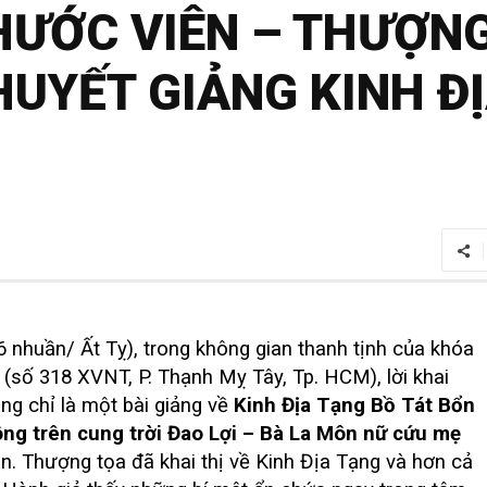
HƯỚC VIÊN – THƯỢN
HUYẾT GIẢNG KINH Đ
 nhuần/ Ất Tỵ), trong không gian thanh tịnh của khóa
 (số 318 XVNT, P. Thạnh Mỵ Tây, Tp. HCM), lời khai
ng chỉ là một bài giảng về
Kinh Địa Tạng Bồ Tát Bổn
ng trên cung trời Đao Lợi – Bà La Môn nữ cứu mẹ
n. Thượng tọa đã khai thị về Kinh Địa Tạng và hơn cả