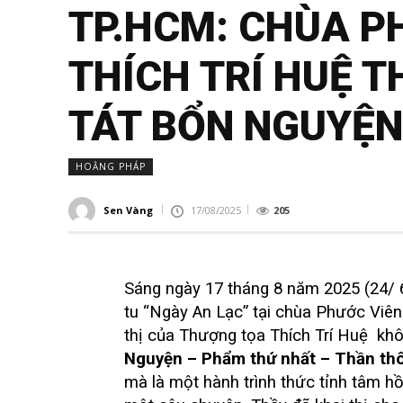
TP.HCM: CHÙA P
THÍCH TRÍ HUỆ T
TÁT BỔN NGUYỆN
HOẰNG PHÁP
Sen Vàng
17/08/2025
205
Sáng ngày 17 tháng 8 năm 2025 (24/ 6
tu “Ngày An Lạc” tại chùa Phước Viên
thị của Thượng tọa Thích Trí Huệ khô
Nguyện – Phẩm thứ nhất – Thần thô
mà là một hành trình thức tỉnh tâm hồ