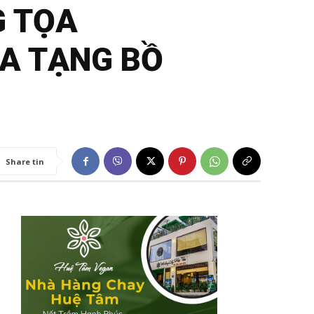
G TỌA
ỊA TẠNG BỒ
Share tin