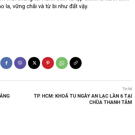
o la, vững chãi và từ bi như đất vậy.
Tin kế
IẢNG
TP. HCM: KHOÁ TU NGÀY AN LẠC LẦN 6 TẠI
CHÙA THANH TÂM