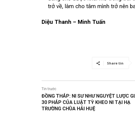
trở về, làm cho tâm mình trở nên ba
Diệu Thanh – Minh Tuấn
Share tin
Tin trước
ĐỒNG THÁP: NI SƯ NHƯ NGUYỆT LƯỢC G
30 PHÁP CỦA LUẬT TỲ KHEO NI TẠI HẠ
TRƯỜNG CHÙA HẢI HUỆ