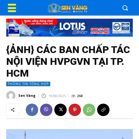
{ẢNH} CÁC BAN CHẤP TÁC
NỘI VIỆN HVPGVN TẠI TP.
HCM
THÔNG TIN TỔNG HỢP
Sen Vàng
19/08/2025
268