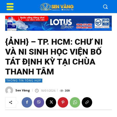
{ẢNH} – TP. HCM: CHƯ NI
VÀ NI SINH HỌC VIỆN BỐ
TÁT ĐỊNH KỲ TẠI CHÙA
THANH TÂM
THÔNG TIN TỔNG HỢP
Sen Vàng
18/01/2026
309