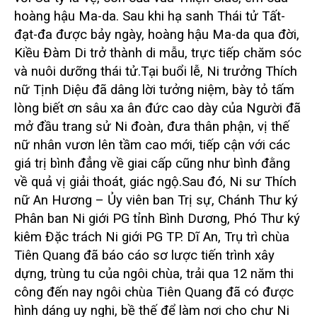
hoàng hậu Ma-da. Sau khi hạ sanh Thái tử Tất-
đạt-đa được bảy ngày, hoàng hậu Ma-da qua đời,
Kiều Đàm Di trở thành di mẫu, trực tiếp chăm sóc
và nuôi dưỡng thái tử.
Tại buổi lễ, Ni trưởng Thích
nữ Tịnh Diệu đã dâng lời tưởng niệm, bày tỏ tấm
lòng biết ơn sâu xa ân đức cao dày của Người đã
mở đầu trang sử Ni đoàn, đưa thân phận, vị thế
nữ nhân vươn lên tầm cao mới, tiếp cận với các
giá trị bình đẳng về giai cấp cũng như bình đằng
về quả vị giải thoát, giác ngộ.
Sau đó, Ni sư Thích
nữ An Hương – Ủy viên ban Trị sự, Chánh Thư ký
Phân ban Ni giới PG tỉnh Bình Dương, Phó Thư ký
kiêm Đặc trách Ni giới PG TP. Dĩ An, Trụ trì chùa
Tiên Quang đã báo cáo sơ lược tiến trình xây
dựng, trùng tu của ngôi chùa, trải qua 12 năm thi
công đến nay ngôi chùa Tiên Quang đã có được
hình dáng uy nghi, bề thế để làm nơi cho chư Ni