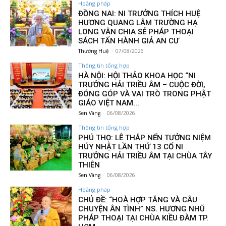
Hoằng pháp
ĐỒNG NAI: NI TRƯỞNG THÍCH HUỆ
HƯƠNG QUANG LÂM TRƯỜNG HẠ
LONG VÂN CHIA SẺ PHÁP THOẠI
SÁCH TẤN HÀNH GIẢ AN CƯ
Thường Huệ
-
07/08/2026
Thông tin tổng hợp
HÀ NỘI: HỘI THẢO KHOA HỌC “NI
TRƯỞNG HẢI TRIỀU ÂM – CUỘC ĐỜI,
ĐÓNG GÓP VÀ VAI TRÒ TRONG PHẬT
GIÁO VIỆT NAM...
Sen Vàng
-
06/08/2026
Thông tin tổng hợp
PHÚ THỌ: LỄ THẮP NẾN TƯỞNG NIỆM
HÚY NHẬT LẦN THỨ 13 CỐ NI
TRƯỞNG HẢI TRIỀU ÂM TẠI CHÙA TÂY
THIÊN
Sen Vàng
-
06/08/2026
Hoằng pháp
CHỦ ĐỀ: “HOÀ HỢP TĂNG VÀ CÂU
CHUYỆN ÂN TÌNH” NS. HƯƠNG NHŨ
PHÁP THOẠI TẠI CHÙA KIỀU ĐÀM TP.