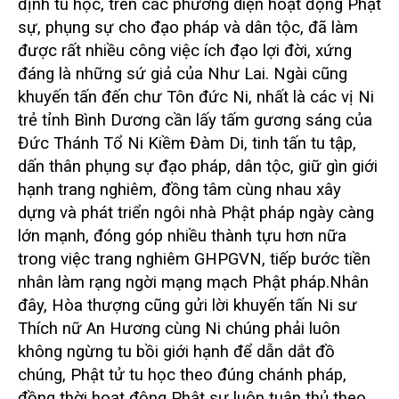
định tu học, trên các phương diện hoạt động Phật
sự, phụng sự cho đạo pháp và dân tộc, đã làm
được rất nhiều công việc ích đạo lợi đời, xứng
đáng là những sứ giả của Như Lai. Ngài cũng
khuyến tấn đến chư Tôn đức Ni, nhất là các vị Ni
trẻ tỉnh Bình Dương cần lấy tấm gương sáng của
Đức Thánh Tổ Ni Kiềm Đàm Di, tinh tấn tu tập,
dấn thân phụng sự đạo pháp, dân tộc, giữ gìn giới
hạnh trang nghiêm, đồng tâm cùng nhau xây
dựng và phát triển ngôi nhà Phật pháp ngày càng
lớn mạnh, đóng góp nhiều thành tựu hơn nữa
trong việc trang nghiêm GHPGVN, tiếp bước tiền
nhân làm rạng ngời mạng mạch Phật pháp.
Nhân
đây, Hòa thượng cũng gửi lời khuyến tấn Ni sư
Thích nữ An Hương cùng Ni chúng phải luôn
không ngừng tu bồi giới hạnh để dẫn dắt đồ
chúng, Phật tử tu học theo đúng chánh pháp,
đồng thời hoạt động Phật sự luôn tuân thủ theo