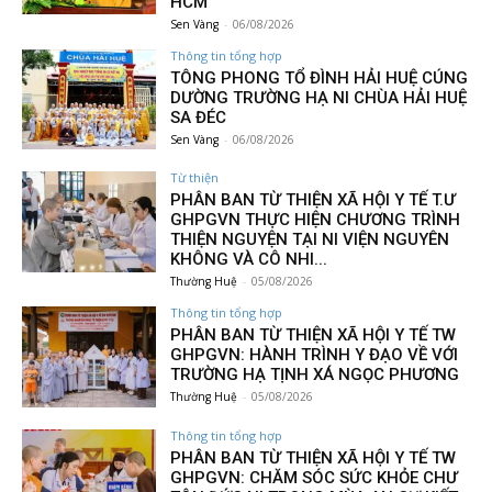
HCM
Sen Vàng
-
06/08/2026
Thông tin tổng hợp
TÔNG PHONG TỔ ĐÌNH HẢI HUỆ CÚNG
DƯỜNG TRƯỜNG HẠ NI CHÙA HẢI HUỆ
SA ĐÉC
Sen Vàng
-
06/08/2026
Từ thiện
PHÂN BAN TỪ THIỆN XÃ HỘI Y TẾ T.Ư
GHPGVN THỰC HIỆN CHƯƠNG TRÌNH
THIỆN NGUYỆN TẠI NI VIỆN NGUYÊN
KHÔNG VÀ CÔ NHI...
Thường Huệ
-
05/08/2026
Thông tin tổng hợp
PHÂN BAN TỪ THIỆN XÃ HỘI Y TẾ TW
GHPGVN: HÀNH TRÌNH Y ĐẠO VỀ VỚI
TRƯỜNG HẠ TỊNH XÁ NGỌC PHƯƠNG
Thường Huệ
-
05/08/2026
Thông tin tổng hợp
PHÂN BAN TỪ THIỆN XÃ HỘI Y TẾ TW
GHPGVN: CHĂM SÓC SỨC KHỎE CHƯ