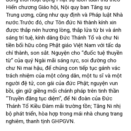
Hiến chương Giáo hội, Nội quy ban Tăng sự
Trung ương, cũng như quy định và Pháp luật Nhà
nước.
Trước đó, chư Tôn đức Ni thành kính xin
được thắp nén hương lòng, thắp lửa từ bi và ánh
sáng trí tuệ, kính dâng Đức Thánh Tổ và chư Ni
tiền bối hữu công Phật giáo Việt Nam với tấc dạ
chí thành, son sắt. Nguyện cho “đuốc tuệ thuyền
từ” của quý Ngài mãi sáng rực, soi đường cho
chư Ni mai hậu, để chúng con tiếp tục gánh vác
trách nhiệm của một công dân, một tu sĩ và một
người đệ tử, con gái của đức Phật; nguyện vun
bồi, gìn giữ giềng mối chánh pháp trên tinh thần
“Truyền đăng tục diệm”, để Ni đoàn của Đức
Thánh Tổ Kiều Đàm mãi trường tồn; Tăng Ni nhị
bộ phát triển, hòa hợp trong mái nhà chung trang
nghiêm, thanh tịnh GHPGVN.