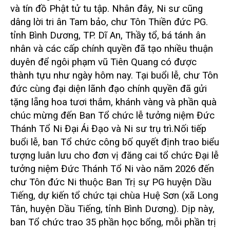
và tín đồ Phật tử tu tập. Nhân đây, Ni sư cũng
dâng lời tri ân Tam bảo, chư Tôn Thiền đức PG.
tỉnh Bình Dương, TP. Dĩ An, Thầy tổ, bá tánh ân
nhân và các cấp chính quyền đã tạo nhiều thuận
duyên để ngôi phạm vũ Tiên Quang có được
thành tựu như ngày hôm nay.
Tại buổi lễ, chư Tôn
đức cùng đại diện lãnh đạo chính quyền đã gửi
tặng lẵng hoa tươi thắm, khánh vàng và phần quà
chúc mừng đến Ban Tổ chức lễ tưởng niệm Đức
Thánh Tổ Ni Đại Ái Đạo và Ni sư trụ trì.
Nối tiếp
buổi lễ, ban Tổ chức công bố quyết định trao biểu
tượng luân lưu cho đơn vị đăng cai tổ chức Đại lễ
tưởng niệm Đức Thánh Tổ Ni vào năm 2026 đến
chư Tôn đức Ni thuộc Ban Trị sự PG huyện Dầu
Tiếng, dự kiến tổ chức tại chùa Huệ Sơn (xã Long
Tân, huyện Dầu Tiếng, tỉnh Bình Dương).
Dịp này,
ban Tổ chức trao 35 phần học bổng, mỗi phần trị