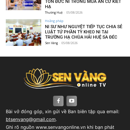
TÔN ĐỨC NI TRONG MÙA AN CƯ KIẾT
HẠ
Thường Huệ
-
05/08/2026
Hoằng pháp
NI SƯ NHƯ NGUYỆT TIẾP TỤC CHIA SẺ
LUẬT TỨ PHẦN TỲ KHEO NI TẠI
TRƯỜNG HẠ CHÙA HẢI HUỆ SA ĐÉC
Sen Vàng
-
05/08/2026
Bài vở đóng góp, xin gửi về Ban biên tập qua email:
btsenvang@gmail.com
.
Ghi rõ nguồn www.senvangonline.vn khi bạn phát