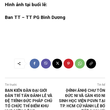
Hình ảnh tại buổi lễ:
Ban TT – TT PG Bình Dương
Tin trước
Tin kế
BAN KIẾN ĐÀN ĐẠI GIỚI
{HÌNH ẢNH} CHƯ TÔN
ĐÀN TRÍ TẤN ĐẢNH LỄ VÀ
ĐỨC NI VÀ GẦN 450 NI
ĐỆ TRÌNH ĐỨC PHÁP CHỦ
SINH HỌC VIỆN PGVN TẠI
TỔ CHỨC THÍ ĐIỂM KHU
TP. HCM CỬ HÀNH LỄ BỐ