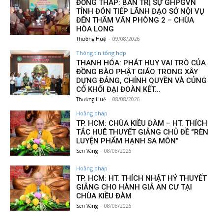
ĐỒNG THÁP: BAN TRỊ SỰ GHPGVN
TỈNH ĐÓN TIẾP LÃNH ĐẠO SỞ NỘI VỤ
ĐẾN THĂM VĂN PHÒNG 2 – CHÙA
HÒA LONG
Thường Huệ
-
09/08/2026
Thông tin tổng hợp
THANH HÓA: PHÁT HUY VAI TRÒ CỦA
ĐỒNG BÀO PHẬT GIÁO TRONG XÂY
DỰNG ĐẢNG, CHÍNH QUYỀN VÀ CỦNG
CỐ KHỐI ĐẠI ĐOÀN KẾT...
Thường Huệ
-
08/08/2026
Hoằng pháp
TP. HCM: CHÙA KIỀU ĐÀM – HT. THÍCH
TẮC HUÊ THUYẾT GIẢNG CHỦ ĐỀ “RÈN
LUYỆN PHẨM HẠNH SA MÔN”
Sen Vàng
-
08/08/2026
Hoằng pháp
TP. HCM: HT. THÍCH NHẬT HỶ THUYẾT
GIẢNG CHO HÀNH GIẢ AN CƯ TẠI
CHÙA KIỀU ĐÀM
Sen Vàng
-
08/08/2026