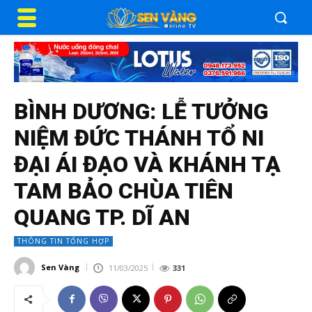
BÌNH DƯƠNG: LỄ TƯỞNG
NIỆM ĐỨC THÁNH TỔ NI
ĐẠI ÁI ĐẠO VÀ KHÁNH TẠ
TAM BẢO CHÙA TIÊN
QUANG TP. DĨ AN
THÔNG TIN TỔNG HỢP
Sen Vàng
11/03/2025
331