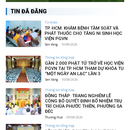
TIN ĐÃ ĐĂNG
Từ thiện
TP. HCM: KHÁM BỆNH TẦM SOÁT VÀ
PHÁT THUỐC CHO TĂNG NI SINH HỌC
VIỆN PGVN
Sen Vàng
-
10/08/2026
Thông tin tổng hợp
GẦN 2.000 PHẬT TỬ TRỞ VỀ HỌC VIỆN
PGVN TẠI TP. HCM THAM DỰ KHÓA TU
“MỘT NGÀY AN LẠC” LẦN 3
Sen Vàng
-
10/08/2026
Thông tin tổng hợp
ĐỒNG THÁP: TRANG NGHIÊM LỄ
CÔNG BỐ QUYẾT ĐỊNH BỔ NHIỆM TRỤ
TRÌ CHÙA PHƯỚC THIỀN, PHƯỜNG SA
ĐÉC
Thường Huệ
-
09/08/2026
Thông tin tổng hợp