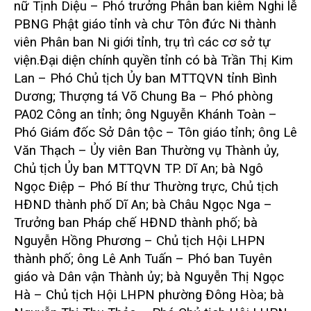
nữ Tịnh Diệu – Phó trưởng Phân ban kiêm Nghi lễ
PBNG Phật giáo tỉnh và chư Tôn đức Ni thành
viên Phân ban Ni giới tỉnh, trụ trì các cơ sở tự
viện.
Đại diện chính quyền tỉnh có bà Trần Thị Kim
Lan – Phó Chủ tịch Ủy ban MTTQVN tỉnh Bình
Dương; Thượng tá Võ Chung Ba – Phó phòng
PA02 Công an tỉnh; ông Nguyễn Khánh Toàn –
Phó Giám đốc Sở Dân tộc – Tôn giáo tỉnh; ông Lê
Văn Thạch – Ủy viên Ban Thường vụ Thành ủy,
Chủ tịch Ủy ban MTTQVN TP. Dĩ An; bà Ngô
Ngọc Điệp – Phó Bí thư Thường trực, Chủ tịch
HĐND thành phố Dĩ An; bà Châu Ngọc Nga –
Trưởng ban Pháp chế HĐND thành phố; bà
Nguyễn Hồng Phương – Chủ tịch Hội LHPN
thành phố; ông Lê Anh Tuấn – Phó ban Tuyên
giáo và Dân vận Thành ủy; bà Nguyễn Thị Ngọc
Hà – Chủ tịch Hội LHPN phường Đông Hòa; bà