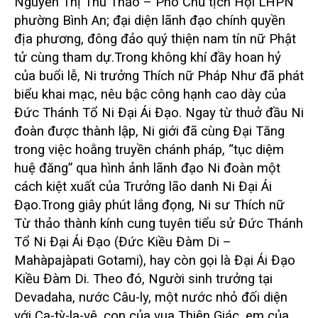
Nguyễn Thị Thu Thảo – Phó Chủ tịch Hội LHPN
phường Bình An; đại diện lãnh đạo chính quyền
địa phương, đông đảo quý thiện nam tín nữ Phật
tử cùng tham dự.
Trong không khí đầy hoan hỷ
của buổi lễ, Ni trưởng Thích nữ Pháp Như đã phát
biểu khai mạc, nêu bậc công hạnh cao dày của
Đức Thánh Tổ Ni Đại Ái Đạo. Ngay từ thuở đầu Ni
đoàn được thành lập, Ni giới đã cùng Đại Tăng
trong việc hoằng truyền chánh pháp, “tục diệm
huệ đăng” qua hình ảnh lãnh đạo Ni đoàn một
cách kiệt xuất của Trưởng lão danh Ni Đại Ái
Đạo.
Trong giây phút lắng đọng, Ni sư Thích nữ
Từ thảo thành kính cung tuyên tiểu sử Đức Thánh
Tổ Ni Đại Ái Đạo (Đức Kiều Đàm Di –
Mahàpajàpati Gotami), hay còn gọi là Đại Ái Đạo
Kiều Đàm Di. Theo đó, Người sinh trưởng tại
Devadaha, nước Câu-ly, một nước nhỏ đối diện
với Ca-tỳ-la-vệ, con của vua Thiện Giác, em của