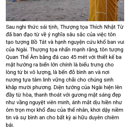
Sau nghi thức sái tịnh, Thượng tọa Thích Nhật Từ
đã ban đạo từ về ý nghĩa sâu sắc của việc tôn
tạo tượng Bồ Tát và hạnh nguyện cứu khổ ban vui
của Ngài. Thượng tọa nhấn mạnh rằng, tôn tượng
Quan Thế Âm bằng đá cao 45 mét với thiết kế ba
mặt hướng ra biển lớn chính là biểu trưng cho
lòng từ bi vô lượng, là bến đỗ bình an và nơi
nương tựa tâm linh vững chãi cho chúng sinh
khắp mười phương. Diện tướng của Ngài hiện lên
đầy từ hòa, thanh thoát với gương mặt sáng đẹp
như vầng nguyệt viên minh, ánh mắt dịu hiền như
ôm trọn mọi khổ đau của thế nhân, khơi dậy niềm
tin và sự bình an cho bất kỳ ai hữu duyên chiêm
bái.