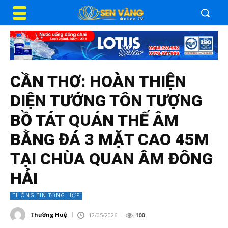
CẦN THƠ: HOÀN THIỆN
DIỆN TƯỚNG TÔN TƯỢNG
BỒ TÁT QUÁN THẾ ÂM
BẰNG ĐÁ 3 MẶT CAO 45M
TẠI CHÙA QUAN ÂM ĐÔNG
HẢI
THÔNG TIN TỔNG HỢP
Thường Huệ
12/05/2026
100