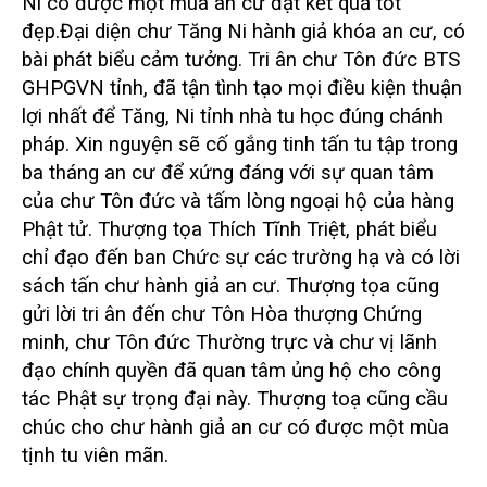
Ni có được một mùa an cư đạt kết quả tốt
đẹp.
Đại diện chư Tăng Ni hành giả khóa an cư, có
bài phát biểu cảm tưởng. Tri ân chư Tôn đức BTS
GHPGVN tỉnh, đã tận tình tạo mọi điều kiện thuận
lợi nhất để Tăng, Ni tỉnh nhà tu học đúng chánh
pháp. Xin nguyện sẽ cố gắng tinh tấn tu tập trong
ba tháng an cư để xứng đáng với sự quan tâm
của chư Tôn đức và tấm lòng ngoại hộ của hàng
Phật tử.
Thượng tọa Thích Tĩnh Triệt, phát biểu
chỉ đạo đến ban Chức sự các trường hạ và có lời
sách tấn chư hành giả an cư. Thượng tọa cũng
gửi lời tri ân đến chư Tôn Hòa thượng Chứng
minh, chư Tôn đức Thường trực và chư vị lãnh
đạo chính quyền đã quan tâm ủng hộ cho công
tác Phật sự trọng đại này. Thượng toạ cũng cầu
chúc cho chư hành giả an cư có được một mùa
tịnh tu viên mãn.