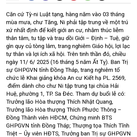
Căn cứ Tỳ-ni Luật tạng, hàng năm vào 03 tháng
mùa mưa, chư Tăng, Ni phải tập trung về một trú
xứ nhất định để kiết giới an cư, nhằm thúc liễm
thân tâm, tu tập và trau dồi Giới – Định – Tuệ, giữ
gìn quy củ tòng lâm, trang nghiêm Giáo hội, lợi lạc
tự thân và lợi ích xã hội. Trên tinh thần đó, chiều
ngày 11/ 6/ 2025 (16 tháng 5 năm Ất Tỵ). Ban Trị
sự GHPGVN tỉnh Đồng Tháp, trang nghiêm tổ
chức lễ Khai giảng khóa An cư Kiết hạ PL. 2569,
điểm dành cho chư Ni tập trung tại chùa Hải
Huệ, phường 1, TP. Sa Đéc.
Tham dự buổi lễ có:
Trưởng lão Hòa thượng Thích Nhật Quang,
Trưởng lão Hòa thượng Thích Phước Thông –
Đồng Thành viên HĐCM, Chứng minh BTS
GHPGVN tỉnh Đồng Tháp; Thượng tọa Thích Tĩnh
Triệt – Ủy viên HĐTS, Trưởng ban Trị sự GHPGVN