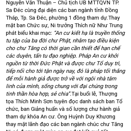
Nguyễn Văn Thuận – Chủ tịch UB MTTQVN TP.
Sa Đéc cùng đại diện các ban ngành tỉnh Đồng
Tháp, Tp. Sa Đéc, phường 1 đồng tham dự.
Thay
mặt ban Chức sự, Ni trưởng Thích nữ Như Trung
phát biểu khai mạc:
“An cư kiết hạ là truyền thống
tu tập của ba đời chư Phật, nhằm tạo điều kiện
cho chư Tăng có thời gian cần thiết để hạn chế
các duyên, tấn tu đạo nghiệp. Pháp An cư khởi
nguồn từ thời Đức Phật và được chư Tổ duy trì,
tiếp nối cho tới tận ngày nay, đó là pháp tối thắng
để mỗi hành giả được trở về với ngôi nhà tâm
linh của mình, sống chung với đại chúng trong
tinh thần hòa hợp, sẻ chia”.
Tại buổi lễ, Thượng
tọa Thích Minh Sơn tuyên đọc danh sách ban Tổ
chức, ban Giảng huấn và số lượng chư hành giả
tham dự khóa An cư.
Ông Huỳnh Duy Khương
thay mặt lãnh đạo các ban ngành chúc chư Tăng