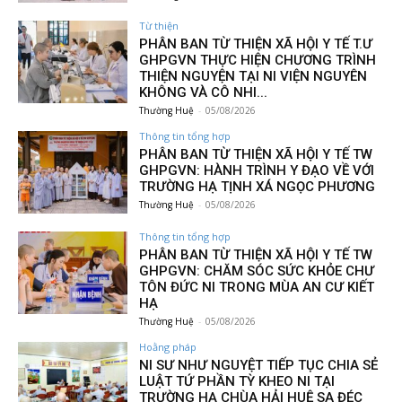
Từ thiện
PHÂN BAN TỪ THIỆN XÃ HỘI Y TẾ T.Ư
GHPGVN THỰC HIỆN CHƯƠNG TRÌNH
THIỆN NGUYỆN TẠI NI VIỆN NGUYÊN
KHÔNG VÀ CÔ NHI...
Thường Huệ
-
05/08/2026
Thông tin tổng hợp
PHÂN BAN TỪ THIỆN XÃ HỘI Y TẾ TW
GHPGVN: HÀNH TRÌNH Y ĐẠO VỀ VỚI
TRƯỜNG HẠ TỊNH XÁ NGỌC PHƯƠNG
Thường Huệ
-
05/08/2026
Thông tin tổng hợp
PHÂN BAN TỪ THIỆN XÃ HỘI Y TẾ TW
GHPGVN: CHĂM SÓC SỨC KHỎE CHƯ
TÔN ĐỨC NI TRONG MÙA AN CƯ KIẾT
HẠ
Thường Huệ
-
05/08/2026
Hoằng pháp
NI SƯ NHƯ NGUYỆT TIẾP TỤC CHIA SẺ
LUẬT TỨ PHẦN TỲ KHEO NI TẠI
TRƯỜNG HẠ CHÙA HẢI HUỆ SA ĐÉC