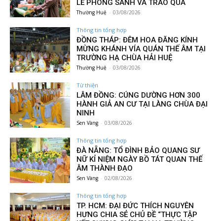
LỄ PHÓNG SANH VÀ TRAO QUÀ
Thường Huệ
-
03/08/2026
Thông tin tổng hợp
ĐỒNG THÁP: ĐÊM HOA ĐĂNG KÍNH
MỪNG KHÁNH VÍA QUÁN THẾ ÂM TẠI
TRƯỜNG HẠ CHÙA HẢI HUỆ
Thường Huệ
-
03/08/2026
Từ thiện
LÂM ĐỒNG: CÚNG DƯỜNG HƠN 300
HÀNH GIẢ AN CƯ TẠI LÀNG CHÙA ĐẠI
NINH
Sen Vàng
-
03/08/2026
Thông tin tổng hợp
ĐÀ NẴNG: TỔ ĐÌNH BẢO QUANG SƯ
NỮ KỈ NIỆM NGÀY BỒ TÁT QUAN THẾ
ÂM THÀNH ĐẠO
Sen Vàng
-
02/08/2026
Thông tin tổng hợp
TP. HCM: ĐẠI ĐỨC THÍCH NGUYÊN
HƯNG CHIA SẺ CHỦ ĐỀ “THỰC TẬP