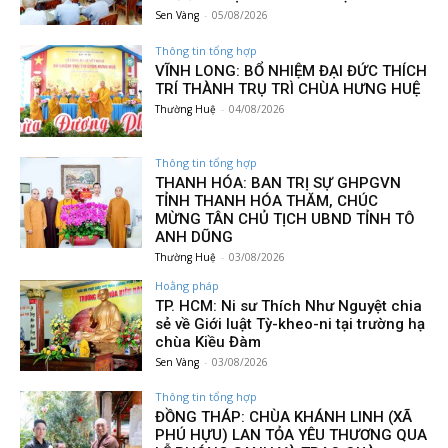
Sen Vàng
-
05/08/2026
Thông tin tổng hợp
VĨNH LONG: BỔ NHIỆM ĐẠI ĐỨC THÍCH
TRÍ THÀNH TRỤ TRÌ CHÙA HƯNG HUỆ
Thường Huệ
-
04/08/2026
Thông tin tổng hợp
THANH HÓA: BAN TRỊ SỰ GHPGVN
TỈNH THANH HÓA THĂM, CHÚC
MỪNG TÂN CHỦ TỊCH UBND TỈNH TÔ
ANH DŨNG
Thường Huệ
-
03/08/2026
Hoằng pháp
TP. HCM: Ni sư Thích Như Nguyệt chia
sẻ về Giới luật Tỳ-kheo-ni tại trường hạ
chùa Kiều Đàm
Sen Vàng
-
03/08/2026
Thông tin tổng hợp
ĐỒNG THÁP: CHÙA KHÁNH LINH (XÃ
PHÚ HỰU) LAN TỎA YÊU THƯƠNG QUA