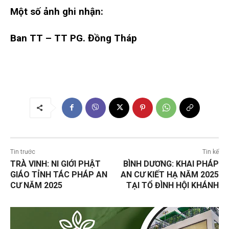
Một số ảnh ghi nhận:
Ban TT – TT PG. Đồng Tháp
Tin trước
Tin kế
TRÀ VINH: NI GIỚI PHẬT
BÌNH DƯƠNG: KHAI PHÁP
GIÁO TỈNH TÁC PHÁP AN
AN CƯ KIẾT HẠ NĂM 2025
CƯ NĂM 2025
TẠI TỔ ĐÌNH HỘI KHÁNH