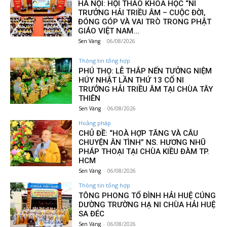
HÀ NỘI: HỘI THẢO KHOA HỌC “NI
TRƯỞNG HẢI TRIỀU ÂM – CUỘC ĐỜI,
ĐÓNG GÓP VÀ VAI TRÒ TRONG PHẬT
GIÁO VIỆT NAM...
Sen Vàng
-
06/08/2026
Thông tin tổng hợp
PHÚ THỌ: LỄ THẮP NẾN TƯỞNG NIỆM
HÚY NHẬT LẦN THỨ 13 CỐ NI
TRƯỞNG HẢI TRIỀU ÂM TẠI CHÙA TÂY
THIÊN
Sen Vàng
-
06/08/2026
Hoằng pháp
CHỦ ĐỀ: “HOÀ HỢP TĂNG VÀ CÂU
CHUYỆN ÂN TÌNH” NS. HƯƠNG NHŨ
PHÁP THOẠI TẠI CHÙA KIỀU ĐÀM TP.
HCM
Sen Vàng
-
06/08/2026
Thông tin tổng hợp
TÔNG PHONG TỔ ĐÌNH HẢI HUỆ CÚNG
DƯỜNG TRƯỜNG HẠ NI CHÙA HẢI HUỆ
SA ĐÉC
Sen Vàng
-
06/08/2026