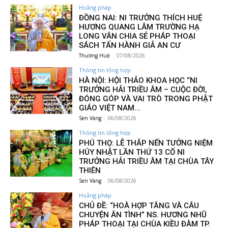
Hoằng pháp
ĐỒNG NAI: NI TRƯỞNG THÍCH HUỆ
HƯƠNG QUANG LÂM TRƯỜNG HẠ
LONG VÂN CHIA SẺ PHÁP THOẠI
SÁCH TẤN HÀNH GIẢ AN CƯ
Thường Huệ
-
07/08/2026
Thông tin tổng hợp
HÀ NỘI: HỘI THẢO KHOA HỌC “NI
TRƯỞNG HẢI TRIỀU ÂM – CUỘC ĐỜI,
ĐÓNG GÓP VÀ VAI TRÒ TRONG PHẬT
GIÁO VIỆT NAM...
Sen Vàng
-
06/08/2026
Thông tin tổng hợp
PHÚ THỌ: LỄ THẮP NẾN TƯỞNG NIỆM
HÚY NHẬT LẦN THỨ 13 CỐ NI
TRƯỞNG HẢI TRIỀU ÂM TẠI CHÙA TÂY
THIÊN
Sen Vàng
-
06/08/2026
Hoằng pháp
CHỦ ĐỀ: “HOÀ HỢP TĂNG VÀ CÂU
CHUYỆN ÂN TÌNH” NS. HƯƠNG NHŨ
PHÁP THOẠI TẠI CHÙA KIỀU ĐÀM TP.