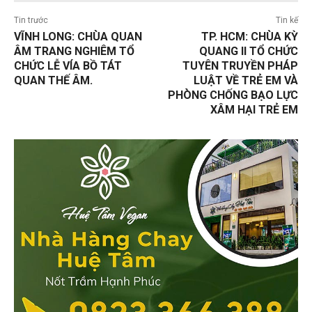
Tin trước
Tin kế
VĨNH LONG: CHÙA QUAN
TP. HCM: CHÙA KỲ
ÂM TRANG NGHIÊM TỔ
QUANG II TỔ CHỨC
CHỨC LỄ VÍA BỒ TÁT
TUYÊN TRUYỀN PHÁP
QUAN THẾ ÂM.
LUẬT VỀ TRẺ EM VÀ
PHÒNG CHỐNG BẠO LỰC
XÂM HẠI TRẺ EM