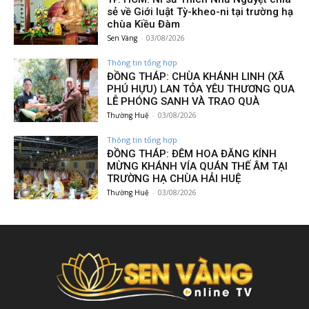
sẻ về Giới luật Tỳ-kheo-ni tại trường hạ
chùa Kiều Đàm
Sen Vàng
-
03/08/2026
Thông tin tổng hợp
ĐỒNG THÁP: CHÙA KHÁNH LINH (XÃ
PHÚ HỰU) LAN TỎA YÊU THƯƠNG QUA
LỄ PHÓNG SANH VÀ TRAO QUÀ
Thường Huệ
-
03/08/2026
Thông tin tổng hợp
ĐỒNG THÁP: ĐÊM HOA ĐĂNG KÍNH
MỪNG KHÁNH VÍA QUÁN THẾ ÂM TẠI
TRƯỜNG HẠ CHÙA HẢI HUỆ
Thường Huệ
-
03/08/2026