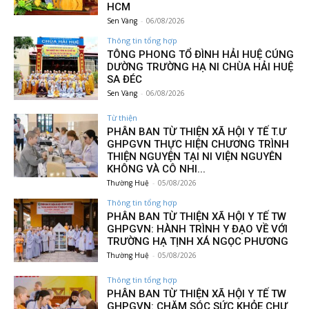
HCM
Sen Vàng
-
06/08/2026
Thông tin tổng hợp
TÔNG PHONG TỔ ĐÌNH HẢI HUỆ CÚNG
DƯỜNG TRƯỜNG HẠ NI CHÙA HẢI HUỆ
SA ĐÉC
Sen Vàng
-
06/08/2026
Từ thiện
PHÂN BAN TỪ THIỆN XÃ HỘI Y TẾ T.Ư
GHPGVN THỰC HIỆN CHƯƠNG TRÌNH
THIỆN NGUYỆN TẠI NI VIỆN NGUYÊN
KHÔNG VÀ CÔ NHI...
Thường Huệ
-
05/08/2026
Thông tin tổng hợp
PHÂN BAN TỪ THIỆN XÃ HỘI Y TẾ TW
GHPGVN: HÀNH TRÌNH Y ĐẠO VỀ VỚI
TRƯỜNG HẠ TỊNH XÁ NGỌC PHƯƠNG
Thường Huệ
-
05/08/2026
Thông tin tổng hợp
PHÂN BAN TỪ THIỆN XÃ HỘI Y TẾ TW
GHPGVN: CHĂM SÓC SỨC KHỎE CHƯ