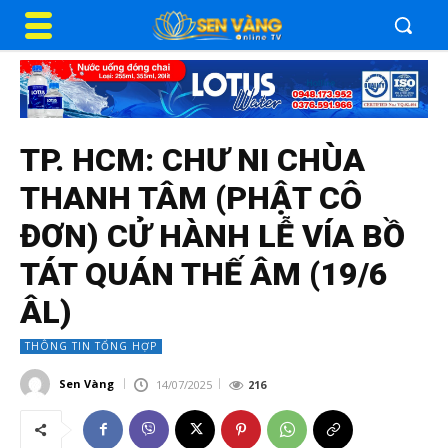
TP. HCM: CHƯ NI CHÙA
THANH TÂM (PHẬT CÔ
ĐƠN) CỬ HÀNH LỄ VÍA BỒ
TÁT QUÁN THẾ ÂM (19/6
ÂL)
THÔNG TIN TỔNG HỢP
Sen Vàng
14/07/2025
216