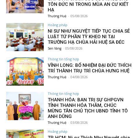
TÔN ĐỨC NI TRONG MÙA AN CƯ KIẾT
HẠ
Thường Huệ
-
05/08/2026
Hoằng pháp
NI SƯ NHƯ NGUYỆT TIẾP TỤC CHIA SẺ
LUẬT TỨ PHẦN TỲ KHEO NI TẠI
TRƯỜNG HẠ CHÙA HẢI HUỆ SA ĐÉC
Sen Vàng
-
05/08/2026
Thông tin tổng hợp
VĨNH LONG: BỔ NHIỆM ĐẠI ĐỨC THÍCH
TRÍ THÀNH TRỤ TRÌ CHÙA HƯNG HUỆ
Thường Huệ
-
04/08/2026
Thông tin tổng hợp
THANH HÓA: BAN TRỊ SỰ GHPGVN
TỈNH THANH HÓA THĂM, CHÚC
MỪNG TÂN CHỦ TỊCH UBND TỈNH TÔ
ANH DŨNG
Thường Huệ
-
03/08/2026
Hoằng pháp
TP. HCM: Ni sư Thích Như Nguyệt chia