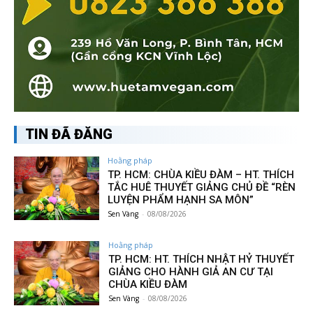
TIN ĐÃ ĐĂNG
Hoằng pháp
TP. HCM: CHÙA KIỀU ĐÀM – HT. THÍCH
TẮC HUÊ THUYẾT GIẢNG CHỦ ĐỀ “RÈN
LUYỆN PHẨM HẠNH SA MÔN”
Sen Vàng
-
08/08/2026
Hoằng pháp
TP. HCM: HT. THÍCH NHẬT HỶ THUYẾT
GIẢNG CHO HÀNH GIẢ AN CƯ TẠI
CHÙA KIỀU ĐÀM
Sen Vàng
-
08/08/2026