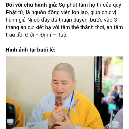
Đối vớ
i ch
ư hành giả:
Sự phát tâm hộ trì của quý
Phật tử, là nguồn động viên lớn lao,
giúp chư vị
hành giả Ni có đầy đủ thuận duyên, bước vào 3
tháng an cư kiết hạ với tâm
thế thảnh thơi, an tâm
trau dồi Giới – Định – Tuệ.
Hình ảnh tại buổi lễ: