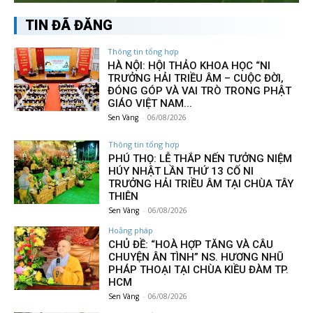
TIN ĐÃ ĐĂNG
Thông tin tổng hợp
HÀ NỘI: HỘI THẢO KHOA HỌC “NI
TRƯỞNG HẢI TRIỀU ÂM – CUỘC ĐỜI,
ĐÓNG GÓP VÀ VAI TRÒ TRONG PHẬT
GIÁO VIỆT NAM...
Sen Vàng
-
06/08/2026
Thông tin tổng hợp
PHÚ THỌ: LỄ THẮP NẾN TƯỞNG NIỆM
HÚY NHẬT LẦN THỨ 13 CỐ NI
TRƯỞNG HẢI TRIỀU ÂM TẠI CHÙA TÂY
THIÊN
Sen Vàng
-
06/08/2026
Hoằng pháp
CHỦ ĐỀ: “HOÀ HỢP TĂNG VÀ CÂU
CHUYỆN ÂN TÌNH” NS. HƯƠNG NHŨ
PHÁP THOẠI TẠI CHÙA KIỀU ĐÀM TP.
HCM
Sen Vàng
-
06/08/2026