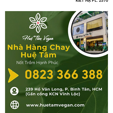
KIẾT HẠ PL. 2570