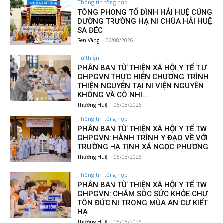
Thông tin tổng hợp
TÔNG PHONG TỔ ĐÌNH HẢI HUỆ CÚNG
DƯỜNG TRƯỜNG HẠ NI CHÙA HẢI HUỆ
SA ĐÉC
Sen Vàng
-
06/08/2026
Từ thiện
PHÂN BAN TỪ THIỆN XÃ HỘI Y TẾ T.Ư
GHPGVN THỰC HIỆN CHƯƠNG TRÌNH
THIỆN NGUYỆN TẠI NI VIỆN NGUYÊN
KHÔNG VÀ CÔ NHI...
Thường Huệ
-
05/08/2026
Thông tin tổng hợp
PHÂN BAN TỪ THIỆN XÃ HỘI Y TẾ TW
GHPGVN: HÀNH TRÌNH Y ĐẠO VỀ VỚI
TRƯỜNG HẠ TỊNH XÁ NGỌC PHƯƠNG
Thường Huệ
-
05/08/2026
Thông tin tổng hợp
PHÂN BAN TỪ THIỆN XÃ HỘI Y TẾ TW
GHPGVN: CHĂM SÓC SỨC KHỎE CHƯ
TÔN ĐỨC NI TRONG MÙA AN CƯ KIẾT
HẠ
Thường Huệ
-
05/08/2026