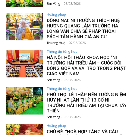
Sen Vàng
-
08/08/2026
Hoằng pháp
ĐỒNG NAI: NI TRƯỞNG THÍCH HUỆ
HƯƠNG QUANG LÂM TRƯỜNG HẠ
LONG VÂN CHIA SẺ PHÁP THOẠI
SÁCH TẤN HÀNH GIẢ AN CƯ
Thường Huệ
-
07/08/2026
Thông tin tổng hợp
HÀ NỘI: HỘI THẢO KHOA HỌC “NI
TRƯỞNG HẢI TRIỀU ÂM – CUỘC ĐỜI,
ĐÓNG GÓP VÀ VAI TRÒ TRONG PHẬT
GIÁO VIỆT NAM...
Sen Vàng
-
06/08/2026
Thông tin tổng hợp
PHÚ THỌ: LỄ THẮP NẾN TƯỞNG NIỆM
HÚY NHẬT LẦN THỨ 13 CỐ NI
TRƯỞNG HẢI TRIỀU ÂM TẠI CHÙA TÂY
THIÊN
Sen Vàng
-
06/08/2026
Hoằng pháp
CHỦ ĐỀ: “HOÀ HỢP TĂNG VÀ CÂU