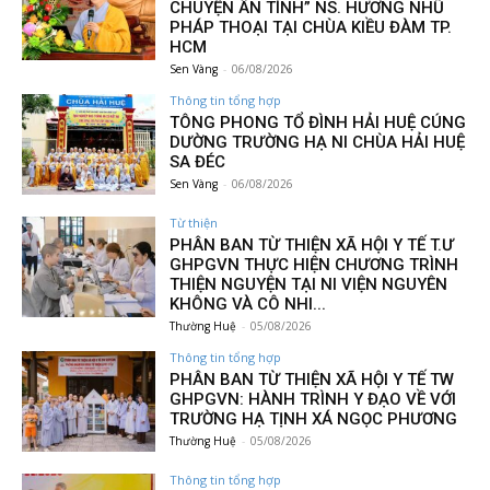
CHUYỆN ÂN TÌNH” NS. HƯƠNG NHŨ
PHÁP THOẠI TẠI CHÙA KIỀU ĐÀM TP.
HCM
Sen Vàng
-
06/08/2026
Thông tin tổng hợp
TÔNG PHONG TỔ ĐÌNH HẢI HUỆ CÚNG
DƯỜNG TRƯỜNG HẠ NI CHÙA HẢI HUỆ
SA ĐÉC
Sen Vàng
-
06/08/2026
Từ thiện
PHÂN BAN TỪ THIỆN XÃ HỘI Y TẾ T.Ư
GHPGVN THỰC HIỆN CHƯƠNG TRÌNH
THIỆN NGUYỆN TẠI NI VIỆN NGUYÊN
KHÔNG VÀ CÔ NHI...
Thường Huệ
-
05/08/2026
Thông tin tổng hợp
PHÂN BAN TỪ THIỆN XÃ HỘI Y TẾ TW
GHPGVN: HÀNH TRÌNH Y ĐẠO VỀ VỚI
TRƯỜNG HẠ TỊNH XÁ NGỌC PHƯƠNG
Thường Huệ
-
05/08/2026
Thông tin tổng hợp