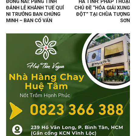
ĐỒNG NAI: PBNG TỈNH
HÀ TĨNH: PHÁP THOẠI
ĐẢNH LỄ KHÁNH TUẾ QUÍ
CHỦ ĐỀ “HÓA GIẢI XUNG
NI TRƯỞNG BAN CHỨNG
ĐỘT” TẠI CHÙA TƯỢNG
MINH – BAN CỐ VẤN
SƠN