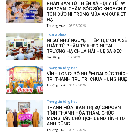
PHÂN BAN TỪ THIỆN XÃ HỘI Y TẾ TW
GHPGVN: CHĂM SÓC SỨC KHỎE CHƯ
TÔN ĐỨC NI TRONG MÙA AN CƯ KIẾT
HẠ
Thường Huệ
-
05/08/2026
Hoằng pháp
NI SƯ NHƯ NGUYỆT TIẾP TỤC CHIA SẺ
LUẬT TỨ PHẦN TỲ KHEO NI TẠI
TRƯỜNG HẠ CHÙA HẢI HUỆ SA ĐÉC
Sen Vàng
-
05/08/2026
Thông tin tổng hợp
VĨNH LONG: BỔ NHIỆM ĐẠI ĐỨC THÍCH
TRÍ THÀNH TRỤ TRÌ CHÙA HƯNG HUỆ
Thường Huệ
-
04/08/2026
Thông tin tổng hợp
THANH HÓA: BAN TRỊ SỰ GHPGVN
TỈNH THANH HÓA THĂM, CHÚC
MỪNG TÂN CHỦ TỊCH UBND TỈNH TÔ
ANH DŨNG
Thường Huệ
-
03/08/2026