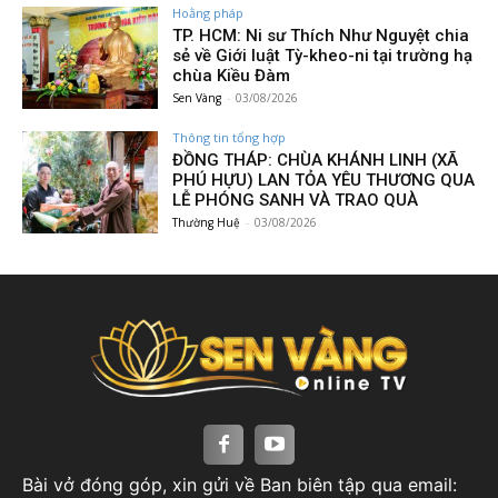
Hoằng pháp
TP. HCM: Ni sư Thích Như Nguyệt chia
sẻ về Giới luật Tỳ-kheo-ni tại trường hạ
chùa Kiều Đàm
Sen Vàng
-
03/08/2026
Thông tin tổng hợp
ĐỒNG THÁP: CHÙA KHÁNH LINH (XÃ
PHÚ HỰU) LAN TỎA YÊU THƯƠNG QUA
LỄ PHÓNG SANH VÀ TRAO QUÀ
Thường Huệ
-
03/08/2026
Bài vở đóng góp, xin gửi về Ban biên tập qua email: