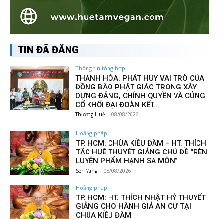
TIN ĐÃ ĐĂNG
Thông tin tổng hợp
THANH HÓA: PHÁT HUY VAI TRÒ CỦA
ĐỒNG BÀO PHẬT GIÁO TRONG XÂY
DỰNG ĐẢNG, CHÍNH QUYỀN VÀ CỦNG
CỐ KHỐI ĐẠI ĐOÀN KẾT...
Thường Huệ
-
08/08/2026
Hoằng pháp
TP. HCM: CHÙA KIỀU ĐÀM – HT. THÍCH
TẮC HUÊ THUYẾT GIẢNG CHỦ ĐỀ “RÈN
LUYỆN PHẨM HẠNH SA MÔN”
Sen Vàng
-
08/08/2026
Hoằng pháp
TP. HCM: HT. THÍCH NHẬT HỶ THUYẾT
GIẢNG CHO HÀNH GIẢ AN CƯ TẠI
CHÙA KIỀU ĐÀM