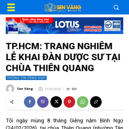
TP.HCM: TRANG NGHIÊM
LỄ KHAI ĐÀN DƯỢC SƯ TẠI
CHÙA THIÊN QUANG
THÔNG TIN TỔNG HỢP
Sen Vàng
01/03/2026
131
Tối ngày mùng 8 tháng Giêng năm Bính Ngọ
(24/02/2026), tại chùa Thiên Quang (phường Tân