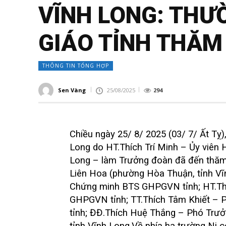
VĨNH LONG: THƯ
GIÁO TỈNH THĂM
THÔNG TIN TỔNG HỢP
Sen Vàng
25/08/2025
294
Chiều ngày 25/ 8/ 2025 (03/ 7/ Ất Tỵ
Long do
HT.Thích Trí Minh – Ủy viên
Long – làm Trưởng đoàn
đã đến thăm,
Liên Hoa (phường Hòa Thuận, tỉnh Vĩ
Chứng minh BTS GHPGVN tỉnh; HT.Th
GHPGVN tỉnh; TT.Thích Tâm Khiết –
tỉnh; ĐĐ.Thích Huệ Thắng – Phó Tr