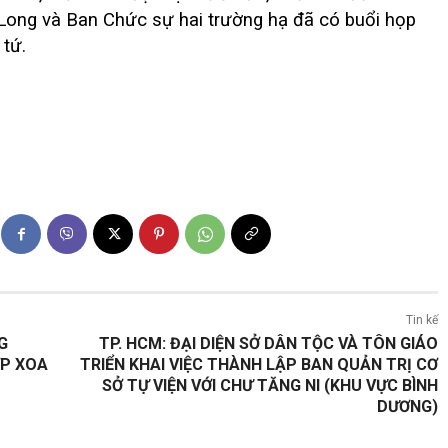
ong và Ban Chức sự hai trường hạ đã có buổi họp
 tứ.
Tin kế
G
TP. HCM: ĐẠI DIỆN SỞ DÂN TỘC VÀ TÔN GIÁO
ỚP XOA
TRIỂN KHAI VIỆC THÀNH LẬP BAN QUẢN TRỊ CƠ
SỞ TỰ VIỆN VỚI CHƯ TĂNG NI (KHU VỰC BÌNH
DƯƠNG)