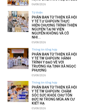
06/08/2026
Từ thiện
PHÂN BAN TỪ THIỆN XÃ HỘI
Y TẾ T.Ư GHPGVN THỰC
HIỆN CHƯƠNG TRÌNH THIỆN
NGUYỆN TẠI NI VIỆN
NGUYÊN KHÔNG VÀ CÔ
NHI...
05/08/2026
Thông tin tổng hợp
PHÂN BAN TỪ THIỆN XÃ HỘI
Y TẾ TW GHPGVN: HÀNH
TRÌNH Y ĐẠO VỀ VỚI
TRƯỜNG HẠ TỊNH XÁ NGỌC
PHƯƠNG
05/08/2026
Thông tin tổng hợp
PHÂN BAN TỪ THIỆN XÃ HỘI
Y TẾ TW GHPGVN: CHĂM
SÓC SỨC KHỎE CHƯ TÔN
ĐỨC NI TRONG MÙA AN CƯ
KIẾT HẠ
05/08/2026