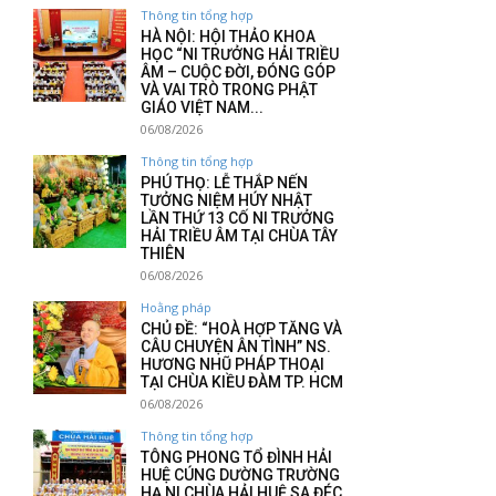
Thông tin tổng hợp
HÀ NỘI: HỘI THẢO KHOA
HỌC “NI TRƯỞNG HẢI TRIỀU
ÂM – CUỘC ĐỜI, ĐÓNG GÓP
VÀ VAI TRÒ TRONG PHẬT
GIÁO VIỆT NAM...
06/08/2026
Thông tin tổng hợp
PHÚ THỌ: LỄ THẮP NẾN
TƯỞNG NIỆM HÚY NHẬT
LẦN THỨ 13 CỐ NI TRƯỞNG
HẢI TRIỀU ÂM TẠI CHÙA TÂY
THIÊN
06/08/2026
Hoằng pháp
CHỦ ĐỀ: “HOÀ HỢP TĂNG VÀ
CÂU CHUYỆN ÂN TÌNH” NS.
HƯƠNG NHŨ PHÁP THOẠI
TẠI CHÙA KIỀU ĐÀM TP. HCM
06/08/2026
Thông tin tổng hợp
TÔNG PHONG TỔ ĐÌNH HẢI
HUỆ CÚNG DƯỜNG TRƯỜNG
HẠ NI CHÙA HẢI HUỆ SA ĐÉC