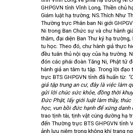
tỉnh Vĩnh Long.
Về phía hạ trường Ni 
GHPGVN tỉnh Vĩnh Long, Thiền chủ hạ
Giám luật hạ trường; NS.Thích Như T
Thường trực Phân ban Ni giới GHPGVN
Ni trong Ban Chức sự và chư hành giả
thăm, đại diện Ban Thư ký hạ trường,
tu học. Theo đó, chư hành giả thực hi
đều tuân thủ nội quy của hạ trường. N
đón các phái đoàn Tăng Ni, Phật tử đ
hành giả an tâm tu tập.
Trong lời đạo 
trực BTS GHPGVN tỉnh đã huấn từ:
“
giả tập trung an cư, đây là việc làm 
gửi lời chúc sức khỏe, đồng thời khuyế
Đức Phật, lấy giới luật làm thầy, thúc
học, vun bồi đức hạnh để xứng danh 
trao tịnh tài, tịnh vật cúng dường hạ 
đến Thường trực BTS GHPGVN tỉnh V
ảnh lưu niệm trong không khí trang ng