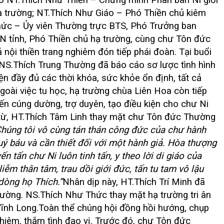
có
NT.Thích Như Thiền – Chứng minh Phân ban Ni giới
 trường; NT.Thích Như Giáo – Phó Thiền chủ kiêm
hức – Ủy viên Thường trực BTS, Phó Trưởng ban
 tỉnh, Phó Thiền chủ hạ trường
, cùng chư Tôn đức
 nội thiền trang nghiêm đón tiếp phái đoàn.
Tại buổi
NS.Thích Trung Thường
đã báo cáo sơ lược tình hình
ện đầy đủ các thời khóa, sức khỏe ổn định, tất cả
goài việc tu học, hạ trường chùa Liên Hoa còn tiếp
ến cúng dường, trợ duyên, tạo điều kiện cho chư Ni
từ,
HT.Thích Tâm Linh
thay mặt chư Tôn đức Thường
Chúng tôi vô cùng tán thán công đức của chư hành
quý báu và cần thiết đối với một hành giả. Hòa thượng
n tấn chư Ni luôn tinh tấn, y theo lời di giáo của
 liễm thân tâm, trau dồi giới đức, tấn tu tam vô lậu
dòng họ Thích.”
Nhân dịp này,
HT.Thích Trí Minh
đã
trường.
NS.Thích Như Thức
thay mặt hạ trường tri ân
ĩnh Long.
Toàn thể chúng hội đồng hồi hướng, chụp
hiêm, thắm tình đạo vị.
Trước đó, chư Tôn đức