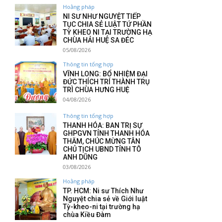
Hoằng pháp
NI SƯ NHƯ NGUYỆT TIẾP
TỤC CHIA SẺ LUẬT TỨ PHẦN
TỲ KHEO NI TẠI TRƯỜNG HẠ
CHÙA HẢI HUỆ SA ĐÉC
05/08/2026
Thông tin tổng hợp
VĨNH LONG: BỔ NHIỆM ĐẠI
ĐỨC THÍCH TRÍ THÀNH TRỤ
TRÌ CHÙA HƯNG HUỆ
04/08/2026
Thông tin tổng hợp
THANH HÓA: BAN TRỊ SỰ
GHPGVN TỈNH THANH HÓA
THĂM, CHÚC MỪNG TÂN
CHỦ TỊCH UBND TỈNH TÔ
ANH DŨNG
03/08/2026
Hoằng pháp
TP. HCM: Ni sư Thích Như
Nguyệt chia sẻ về Giới luật
Tỳ-kheo-ni tại trường hạ
chùa Kiều Đàm