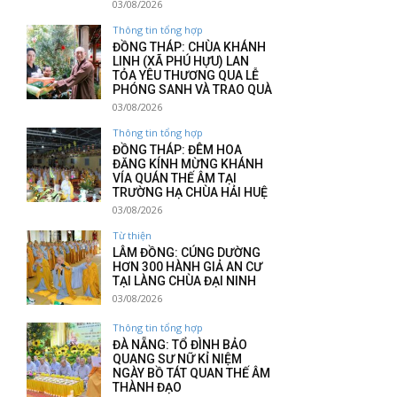
03/08/2026
Thông tin tổng hợp
ĐỒNG THÁP: CHÙA KHÁNH
LINH (XÃ PHÚ HỰU) LAN
TỎA YÊU THƯƠNG QUA LỄ
PHÓNG SANH VÀ TRAO QUÀ
03/08/2026
Thông tin tổng hợp
ĐỒNG THÁP: ĐÊM HOA
ĐĂNG KÍNH MỪNG KHÁNH
VÍA QUÁN THẾ ÂM TẠI
TRƯỜNG HẠ CHÙA HẢI HUỆ
03/08/2026
Từ thiện
LÂM ĐỒNG: CÚNG DƯỜNG
HƠN 300 HÀNH GIẢ AN CƯ
TẠI LÀNG CHÙA ĐẠI NINH
03/08/2026
Thông tin tổng hợp
ĐÀ NẴNG: TỔ ĐÌNH BẢO
QUANG SƯ NỮ KỈ NIỆM
NGÀY BỒ TÁT QUAN THẾ ÂM
THÀNH ĐẠO