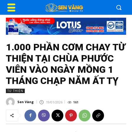
1.000 PHẦN CƠM CHAY TỪ
THIỆN TẠI CHÙA PHƯỚC
VIÊN VÀO NGÀY MỒNG 1
THÁNG CHẠP NĂM ẤT TỴ
TỪ THIỆN
Sen Vàng
19/01/2026
161