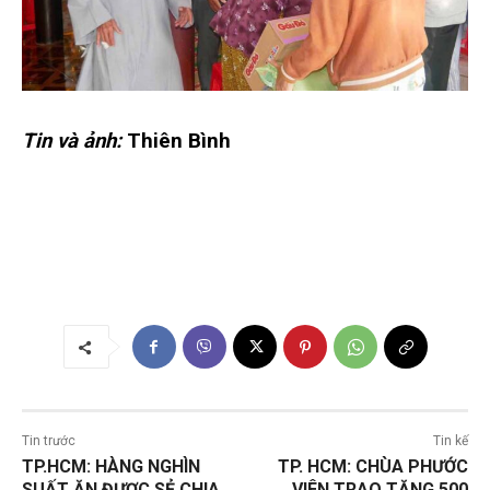
Tin và ảnh:
Thiên Bình
Tin trước
Tin kế
TP.HCM: HÀNG NGHÌN
TP. HCM: CHÙA PHƯỚC
SUẤT ĂN ĐƯỢC SẺ CHIA
VIÊN TRAO TẶNG 500