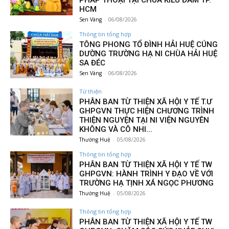
PHÁP THOẠI TẠI CHÙA KIỀU ĐÀM TP.
HCM
Sen Vàng
-
06/08/2026
Thông tin tổng hợp
TÔNG PHONG TỔ ĐÌNH HẢI HUỆ CÚNG
DƯỜNG TRƯỜNG HẠ NI CHÙA HẢI HUỆ
SA ĐÉC
Sen Vàng
-
06/08/2026
Từ thiện
PHÂN BAN TỪ THIỆN XÃ HỘI Y TẾ T.Ư
GHPGVN THỰC HIỆN CHƯƠNG TRÌNH
THIỆN NGUYỆN TẠI NI VIỆN NGUYÊN
KHÔNG VÀ CÔ NHI...
Thường Huệ
-
05/08/2026
Thông tin tổng hợp
PHÂN BAN TỪ THIỆN XÃ HỘI Y TẾ TW
GHPGVN: HÀNH TRÌNH Y ĐẠO VỀ VỚI
TRƯỜNG HẠ TỊNH XÁ NGỌC PHƯƠNG
Thường Huệ
-
05/08/2026
Thông tin tổng hợp
PHÂN BAN TỪ THIỆN XÃ HỘI Y TẾ TW