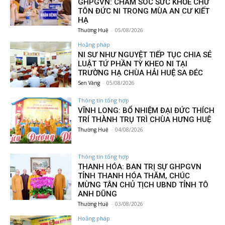
GHPGVN: CHĂM SÓC SỨC KHỎE CHƯ
TÔN ĐỨC NI TRONG MÙA AN CƯ KIẾT
HẠ
Thường Huệ
-
05/08/2026
Hoằng pháp
NI SƯ NHƯ NGUYỆT TIẾP TỤC CHIA SẺ
LUẬT TỨ PHẦN TỲ KHEO NI TẠI
TRƯỜNG HẠ CHÙA HẢI HUỆ SA ĐÉC
Sen Vàng
-
05/08/2026
Thông tin tổng hợp
VĨNH LONG: BỔ NHIỆM ĐẠI ĐỨC THÍCH
TRÍ THÀNH TRỤ TRÌ CHÙA HƯNG HUỆ
Thường Huệ
-
04/08/2026
Thông tin tổng hợp
THANH HÓA: BAN TRỊ SỰ GHPGVN
TỈNH THANH HÓA THĂM, CHÚC
MỪNG TÂN CHỦ TỊCH UBND TỈNH TÔ
ANH DŨNG
Thường Huệ
-
03/08/2026
Hoằng pháp