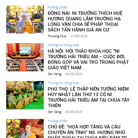
Hoằng pháp
ĐỒNG NAI: NI TRƯỞNG THÍCH HUỆ
HƯƠNG QUANG LÂM TRƯỜNG HẠ
LONG VÂN CHIA SẺ PHÁP THOẠI
SÁCH TẤN HÀNH GIẢ AN CƯ
Thường Huệ
-
07/08/2026
Thông tin tổng hợp
HÀ NỘI: HỘI THẢO KHOA HỌC “NI
TRƯỞNG HẢI TRIỀU ÂM – CUỘC ĐỜI,
ĐÓNG GÓP VÀ VAI TRÒ TRONG PHẬT
GIÁO VIỆT NAM...
Sen Vàng
-
06/08/2026
Thông tin tổng hợp
PHÚ THỌ: LỄ THẮP NẾN TƯỞNG NIỆM
HÚY NHẬT LẦN THỨ 13 CỐ NI
TRƯỞNG HẢI TRIỀU ÂM TẠI CHÙA TÂY
THIÊN
Sen Vàng
-
06/08/2026
Hoằng pháp
CHỦ ĐỀ: “HOÀ HỢP TĂNG VÀ CÂU
CHUYỆN ÂN TÌNH” NS. HƯƠNG NHŨ