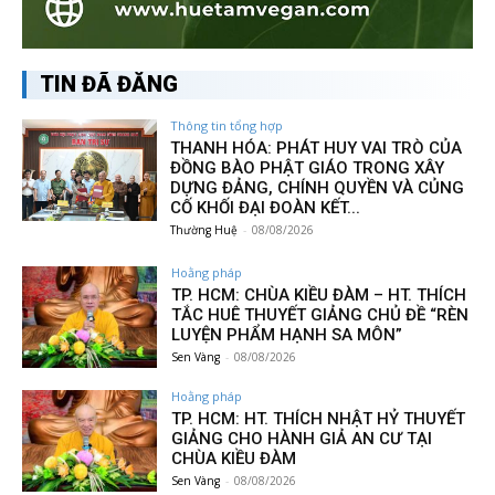
TIN ĐÃ ĐĂNG
Thông tin tổng hợp
THANH HÓA: PHÁT HUY VAI TRÒ CỦA
ĐỒNG BÀO PHẬT GIÁO TRONG XÂY
DỰNG ĐẢNG, CHÍNH QUYỀN VÀ CỦNG
CỐ KHỐI ĐẠI ĐOÀN KẾT...
Thường Huệ
-
08/08/2026
Hoằng pháp
TP. HCM: CHÙA KIỀU ĐÀM – HT. THÍCH
TẮC HUÊ THUYẾT GIẢNG CHỦ ĐỀ “RÈN
LUYỆN PHẨM HẠNH SA MÔN”
Sen Vàng
-
08/08/2026
Hoằng pháp
TP. HCM: HT. THÍCH NHẬT HỶ THUYẾT
GIẢNG CHO HÀNH GIẢ AN CƯ TẠI
CHÙA KIỀU ĐÀM
Sen Vàng
-
08/08/2026