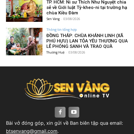
TP. HCM: Ni sư Thích Như Nguyệt chia
sẻ về Giới luật Tỳ-kheo-ni tại trường hạ
chùa Kiều Đàm
Sen Vàng
-
03/08/2026
Thông tin tổng hợp
ĐỒNG THÁP: CHÙA KHÁNH LINH (XÃ
PHÚ HỰU) LAN TỎA YÊU THƯƠNG QUA
LỄ PHÓNG SANH VÀ TRAO QUÀ
Thường Huệ
-
03/08/2026
Bài vở đóng góp, xin gửi về Ban biên tập qua email:
btsenvang@gmail.com
.