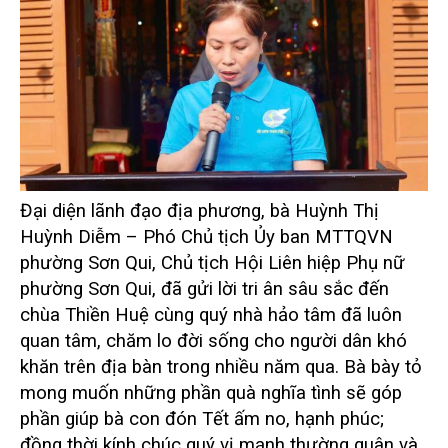
Đại diện lãnh đạo địa phương, bà Huỳnh Thị
Huỳnh Diễm – Phó Chủ tịch Ủy ban MTTQVN
phường Sơn Qui, Chủ tịch Hội Liên hiệp Phụ nữ
phường Sơn Qui, đã gửi lời tri ân sâu sắc đến
chùa Thiền Huệ cùng quý nhà hảo tâm đã luôn
quan tâm, chăm lo đời sống cho người dân khó
khăn trên địa bàn trong nhiều năm qua. Bà bày tỏ
mong muốn những phần quà nghĩa tình sẽ góp
phần giúp bà con đón Tết ấm no, hạnh phúc;
đồng thời kính chúc quý vị mạnh thường quân và