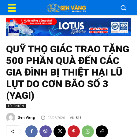
QUỸ THỌ GIÁC TRAO TẶNG
500 PHẦN QUÀ ĐẾN CÁC
GIA ĐÌNH BỊ THIỆT HẠI LŨ
LỤT DO CƠN BÃO SỐ 3
(YAGI)
TỪ THIỆN
Sen Vàng
02/06/2026
518