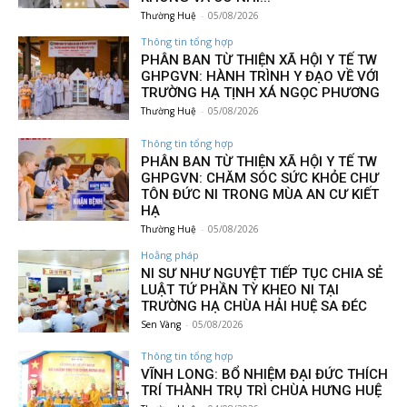
Thường Huệ
-
05/08/2026
Thông tin tổng hợp
PHÂN BAN TỪ THIỆN XÃ HỘI Y TẾ TW
GHPGVN: HÀNH TRÌNH Y ĐẠO VỀ VỚI
TRƯỜNG HẠ TỊNH XÁ NGỌC PHƯƠNG
Thường Huệ
-
05/08/2026
Thông tin tổng hợp
PHÂN BAN TỪ THIỆN XÃ HỘI Y TẾ TW
GHPGVN: CHĂM SÓC SỨC KHỎE CHƯ
TÔN ĐỨC NI TRONG MÙA AN CƯ KIẾT
HẠ
Thường Huệ
-
05/08/2026
Hoằng pháp
NI SƯ NHƯ NGUYỆT TIẾP TỤC CHIA SẺ
LUẬT TỨ PHẦN TỲ KHEO NI TẠI
TRƯỜNG HẠ CHÙA HẢI HUỆ SA ĐÉC
Sen Vàng
-
05/08/2026
Thông tin tổng hợp
VĨNH LONG: BỔ NHIỆM ĐẠI ĐỨC THÍCH
TRÍ THÀNH TRỤ TRÌ CHÙA HƯNG HUỆ