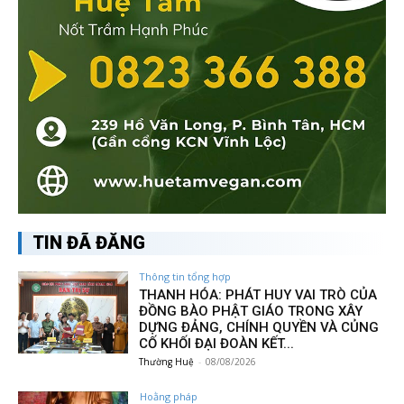
TIN ĐÃ ĐĂNG
Thông tin tổng hợp
THANH HÓA: PHÁT HUY VAI TRÒ CỦA
ĐỒNG BÀO PHẬT GIÁO TRONG XÂY
DỰNG ĐẢNG, CHÍNH QUYỀN VÀ CỦNG
CỐ KHỐI ĐẠI ĐOÀN KẾT...
Thường Huệ
-
08/08/2026
Hoằng pháp