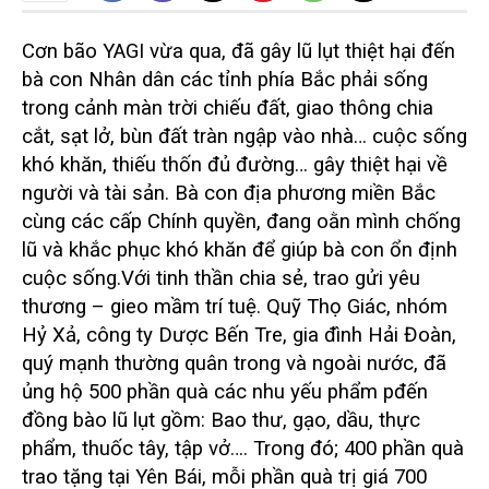
Cơn bão YAGI vừa qua, đã gây lũ lụt thiệt hại đến
bà con Nhân dân các tỉnh phía Bắc phải sống
trong cảnh màn trời chiếu đất, giao thông chia
cắt, sạt lở, bùn đất tràn ngập vào nhà… cuộc sống
khó khăn, thiếu thốn đủ đường… gây thiệt hại về
người và tài sản. Bà con địa phương miền Bắc
cùng các cấp Chính quyền, đang oằn mình chống
lũ và khắc phục khó khăn để giúp bà con ổn định
cuộc sống.
Với tinh thần chia sẻ, trao gửi yêu
thương – gieo mầm trí tuệ. Quỹ Thọ Giác, nhóm
Hỷ Xả, công ty Dược Bến Tre, gia đình Hải Đoàn,
quý mạnh thường quân trong và ngoài nước, đã
ủng hộ 500 phần quà các nhu yếu phẩm pđến
đồng bào lũ lụt gồm: Bao thư, gạo, dầu, thực
phẩm, thuốc tây, tập vở…. Trong đó; 400 phần quà
trao tặng tại Yên Bái, mỗi phần quà trị giá 700