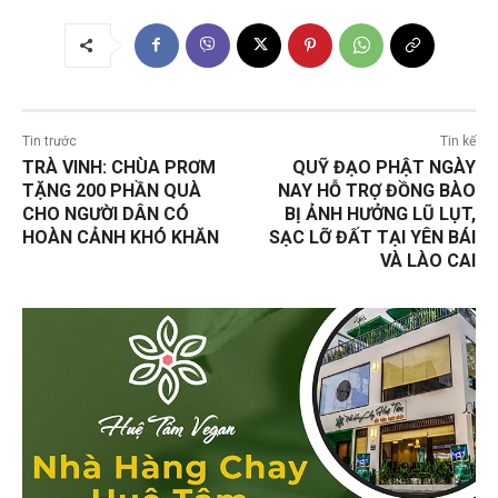
Tin trước
Tin kế
TRÀ VINH: CHÙA PRƠM
QUỸ ĐẠO PHẬT NGÀY
TẶNG 200 PHẦN QUÀ
NAY HỖ TRỢ ĐỒNG BÀO
CHO NGƯỜI DÂN CÓ
BỊ ẢNH HƯỞNG LŨ LỤT,
HOÀN CẢNH KHÓ KHĂN
SẠC LỠ ĐẤT TẠI YÊN BÁI
VÀ LÀO CAI