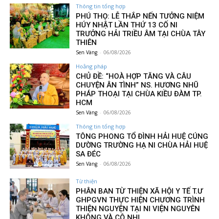
Thông tin tổng hợp
PHÚ THỌ: LỄ THẮP NẾN TƯỞNG NIỆM
HÚY NHẬT LẦN THỨ 13 CỐ NI
TRƯỞNG HẢI TRIỀU ÂM TẠI CHÙA TÂY
THIÊN
Sen Vàng
-
06/08/2026
Hoằng pháp
CHỦ ĐỀ: “HOÀ HỢP TĂNG VÀ CÂU
CHUYỆN ÂN TÌNH” NS. HƯƠNG NHŨ
PHÁP THOẠI TẠI CHÙA KIỀU ĐÀM TP.
HCM
Sen Vàng
-
06/08/2026
Thông tin tổng hợp
TÔNG PHONG TỔ ĐÌNH HẢI HUỆ CÚNG
DƯỜNG TRƯỜNG HẠ NI CHÙA HẢI HUỆ
SA ĐÉC
Sen Vàng
-
06/08/2026
Từ thiện
PHÂN BAN TỪ THIỆN XÃ HỘI Y TẾ T.Ư
GHPGVN THỰC HIỆN CHƯƠNG TRÌNH
THIỆN NGUYỆN TẠI NI VIỆN NGUYÊN
KHÔNG VÀ CÔ NHI...