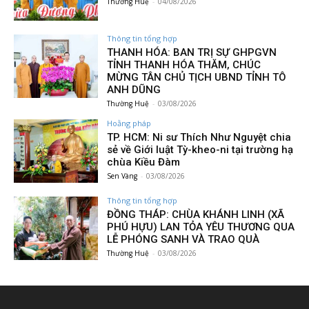
Thường Huệ
-
04/08/2026
Thông tin tổng hợp
THANH HÓA: BAN TRỊ SỰ GHPGVN
TỈNH THANH HÓA THĂM, CHÚC
MỪNG TÂN CHỦ TỊCH UBND TỈNH TÔ
ANH DŨNG
Thường Huệ
-
03/08/2026
Hoằng pháp
TP. HCM: Ni sư Thích Như Nguyệt chia
sẻ về Giới luật Tỳ-kheo-ni tại trường hạ
chùa Kiều Đàm
Sen Vàng
-
03/08/2026
Thông tin tổng hợp
ĐỒNG THÁP: CHÙA KHÁNH LINH (XÃ
PHÚ HỰU) LAN TỎA YÊU THƯƠNG QUA
LỄ PHÓNG SANH VÀ TRAO QUÀ
Thường Huệ
-
03/08/2026