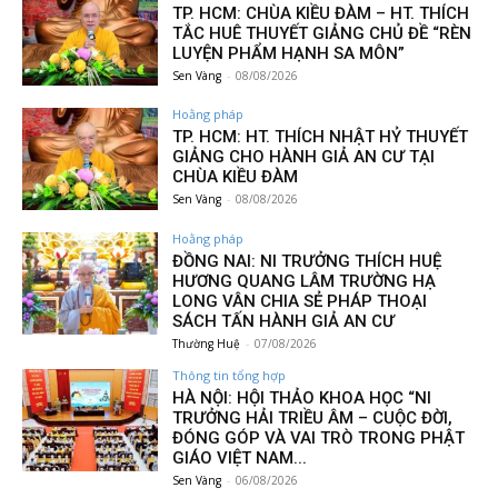
TP. HCM: CHÙA KIỀU ĐÀM – HT. THÍCH
TẮC HUÊ THUYẾT GIẢNG CHỦ ĐỀ “RÈN
LUYỆN PHẨM HẠNH SA MÔN”
Sen Vàng
-
08/08/2026
Hoằng pháp
TP. HCM: HT. THÍCH NHẬT HỶ THUYẾT
GIẢNG CHO HÀNH GIẢ AN CƯ TẠI
CHÙA KIỀU ĐÀM
Sen Vàng
-
08/08/2026
Hoằng pháp
ĐỒNG NAI: NI TRƯỞNG THÍCH HUỆ
HƯƠNG QUANG LÂM TRƯỜNG HẠ
LONG VÂN CHIA SẺ PHÁP THOẠI
SÁCH TẤN HÀNH GIẢ AN CƯ
Thường Huệ
-
07/08/2026
Thông tin tổng hợp
HÀ NỘI: HỘI THẢO KHOA HỌC “NI
TRƯỞNG HẢI TRIỀU ÂM – CUỘC ĐỜI,
ĐÓNG GÓP VÀ VAI TRÒ TRONG PHẬT
GIÁO VIỆT NAM...
Sen Vàng
-
06/08/2026