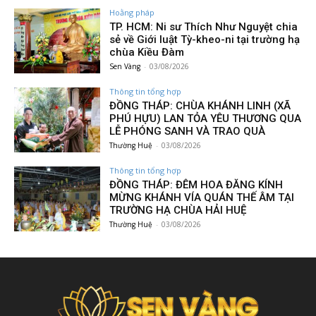
Hoằng pháp
TP. HCM: Ni sư Thích Như Nguyệt chia
sẻ về Giới luật Tỳ-kheo-ni tại trường hạ
chùa Kiều Đàm
Sen Vàng
-
03/08/2026
Thông tin tổng hợp
ĐỒNG THÁP: CHÙA KHÁNH LINH (XÃ
PHÚ HỰU) LAN TỎA YÊU THƯƠNG QUA
LỄ PHÓNG SANH VÀ TRAO QUÀ
Thường Huệ
-
03/08/2026
Thông tin tổng hợp
ĐỒNG THÁP: ĐÊM HOA ĐĂNG KÍNH
MỪNG KHÁNH VÍA QUÁN THẾ ÂM TẠI
TRƯỜNG HẠ CHÙA HẢI HUỆ
Thường Huệ
-
03/08/2026