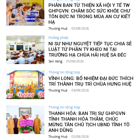
PHÂN BAN TỪ THIỆN XÃ HỘI Y TẾ TW
GHPGVN: CHĂM SÓC SỨC KHỎE CHƯ
TÔN ĐỨC NI TRONG MÙA AN CƯ KIẾT
HẠ
Thường Huệ
-
05/08/2026
Hoằng pháp
NI SƯ NHƯ NGUYỆT TIẾP TỤC CHIA SẺ
LUẬT TỨ PHẦN TỲ KHEO NI TẠI
TRƯỜNG HẠ CHÙA HẢI HUỆ SA ĐÉC
Sen Vàng
-
05/08/2026
Thông tin tổng hợp
VĨNH LONG: BỔ NHIỆM ĐẠI ĐỨC THÍCH
TRÍ THÀNH TRỤ TRÌ CHÙA HƯNG HUỆ
Thường Huệ
-
04/08/2026
Thông tin tổng hợp
THANH HÓA: BAN TRỊ SỰ GHPGVN
TỈNH THANH HÓA THĂM, CHÚC
MỪNG TÂN CHỦ TỊCH UBND TỈNH TÔ
ANH DŨNG
Thường Huệ
-
03/08/2026