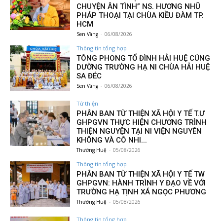
CHUYỆN ÂN TÌNH” NS. HƯƠNG NHŨ
PHÁP THOẠI TẠI CHÙA KIỀU ĐÀM TP.
HCM
Sen Vàng
-
06/08/2026
Thông tin tổng hợp
TÔNG PHONG TỔ ĐÌNH HẢI HUỆ CÚNG
DƯỜNG TRƯỜNG HẠ NI CHÙA HẢI HUỆ
SA ĐÉC
Sen Vàng
-
06/08/2026
Từ thiện
PHÂN BAN TỪ THIỆN XÃ HỘI Y TẾ T.Ư
GHPGVN THỰC HIỆN CHƯƠNG TRÌNH
THIỆN NGUYỆN TẠI NI VIỆN NGUYÊN
KHÔNG VÀ CÔ NHI...
Thường Huệ
-
05/08/2026
Thông tin tổng hợp
PHÂN BAN TỪ THIỆN XÃ HỘI Y TẾ TW
GHPGVN: HÀNH TRÌNH Y ĐẠO VỀ VỚI
TRƯỜNG HẠ TỊNH XÁ NGỌC PHƯƠNG
Thường Huệ
-
05/08/2026
Thông tin tổng hợp