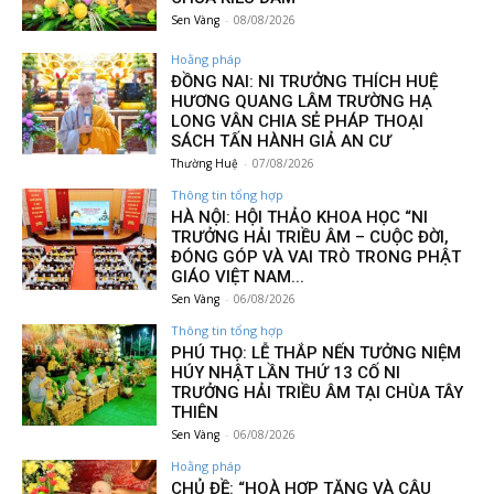
Sen Vàng
-
08/08/2026
Hoằng pháp
ĐỒNG NAI: NI TRƯỞNG THÍCH HUỆ
HƯƠNG QUANG LÂM TRƯỜNG HẠ
LONG VÂN CHIA SẺ PHÁP THOẠI
SÁCH TẤN HÀNH GIẢ AN CƯ
Thường Huệ
-
07/08/2026
Thông tin tổng hợp
HÀ NỘI: HỘI THẢO KHOA HỌC “NI
TRƯỞNG HẢI TRIỀU ÂM – CUỘC ĐỜI,
ĐÓNG GÓP VÀ VAI TRÒ TRONG PHẬT
GIÁO VIỆT NAM...
Sen Vàng
-
06/08/2026
Thông tin tổng hợp
PHÚ THỌ: LỄ THẮP NẾN TƯỞNG NIỆM
HÚY NHẬT LẦN THỨ 13 CỐ NI
TRƯỞNG HẢI TRIỀU ÂM TẠI CHÙA TÂY
THIÊN
Sen Vàng
-
06/08/2026
Hoằng pháp
CHỦ ĐỀ: “HOÀ HỢP TĂNG VÀ CÂU