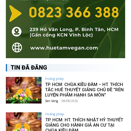
TIN ĐÃ ĐĂNG
Hoằng pháp
TP. HCM: CHÙA KIỀU ĐÀM – HT. THÍCH
TẮC HUÊ THUYẾT GIẢNG CHỦ ĐỀ “RÈN
LUYỆN PHẨM HẠNH SA MÔN”
Sen Vàng
-
08/08/2026
Hoằng pháp
TP. HCM: HT. THÍCH NHẬT HỶ THUYẾT
GIẢNG CHO HÀNH GIẢ AN CƯ TẠI
CHÙA KIỀU ĐÀM