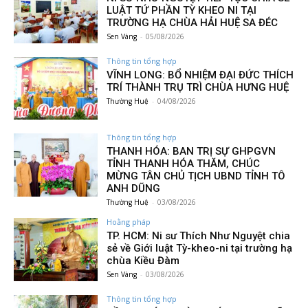
LUẬT TỨ PHẦN TỲ KHEO NI TẠI
TRƯỜNG HẠ CHÙA HẢI HUỆ SA ĐÉC
Sen Vàng
-
05/08/2026
Thông tin tổng hợp
VĨNH LONG: BỔ NHIỆM ĐẠI ĐỨC THÍCH
TRÍ THÀNH TRỤ TRÌ CHÙA HƯNG HUỆ
Thường Huệ
-
04/08/2026
Thông tin tổng hợp
THANH HÓA: BAN TRỊ SỰ GHPGVN
TỈNH THANH HÓA THĂM, CHÚC
MỪNG TÂN CHỦ TỊCH UBND TỈNH TÔ
ANH DŨNG
Thường Huệ
-
03/08/2026
Hoằng pháp
TP. HCM: Ni sư Thích Như Nguyệt chia
sẻ về Giới luật Tỳ-kheo-ni tại trường hạ
chùa Kiều Đàm
Sen Vàng
-
03/08/2026
Thông tin tổng hợp