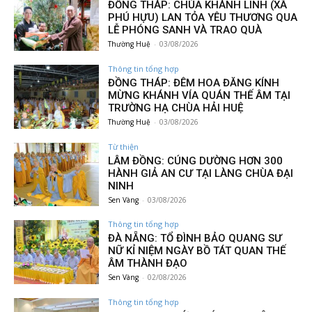
ĐỒNG THÁP: CHÙA KHÁNH LINH (XÃ
PHÚ HỰU) LAN TỎA YÊU THƯƠNG QUA
LỄ PHÓNG SANH VÀ TRAO QUÀ
Thường Huệ
-
03/08/2026
Thông tin tổng hợp
ĐỒNG THÁP: ĐÊM HOA ĐĂNG KÍNH
MỪNG KHÁNH VÍA QUÁN THẾ ÂM TẠI
TRƯỜNG HẠ CHÙA HẢI HUỆ
Thường Huệ
-
03/08/2026
Từ thiện
LÂM ĐỒNG: CÚNG DƯỜNG HƠN 300
HÀNH GIẢ AN CƯ TẠI LÀNG CHÙA ĐẠI
NINH
Sen Vàng
-
03/08/2026
Thông tin tổng hợp
ĐÀ NẴNG: TỔ ĐÌNH BẢO QUANG SƯ
NỮ KỈ NIỆM NGÀY BỒ TÁT QUAN THẾ
ÂM THÀNH ĐẠO
Sen Vàng
-
02/08/2026
Thông tin tổng hợp