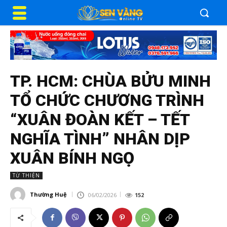
TP. HCM: CHÙA BỬU MINH
TỔ CHỨC CHƯƠNG TRÌNH
“XUÂN ĐOÀN KẾT – TẾT
NGHĨA TÌNH” NHÂN DỊP
XUÂN BÍNH NGỌ
TỪ THIỆN
Thường Huệ
06/02/2026
152