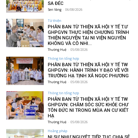
SA ĐÉC
Sen Vàng
-
06/08/2026
Từ thiện
PHÂN BAN TỪ THIỆN XÃ HỘI Y TẾ T.Ư
GHPGVN THỰC HIỆN CHƯƠNG TRÌNH
THIỆN NGUYỆN TẠI NI VIỆN NGUYÊN
KHÔNG VÀ CÔ NHI...
Thường Huệ
-
05/08/2026
Thông tin tổng hợp
PHÂN BAN TỪ THIỆN XÃ HỘI Y TẾ TW
GHPGVN: HÀNH TRÌNH Y ĐẠO VỀ VỚI
TRƯỜNG HẠ TỊNH XÁ NGỌC PHƯƠNG
Thường Huệ
-
05/08/2026
Thông tin tổng hợp
PHÂN BAN TỪ THIỆN XÃ HỘI Y TẾ TW
GHPGVN: CHĂM SÓC SỨC KHỎE CHƯ
TÔN ĐỨC NI TRONG MÙA AN CƯ KIẾT
HẠ
Thường Huệ
-
05/08/2026
Hoằng pháp
NI SƯ NHƯ NGUYỆT TIẾP TỤC CHIA SẺ