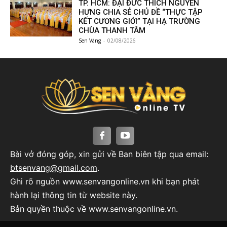
TP. HCM: ĐẠI ĐỨC THÍCH NGUYÊN
HƯNG CHIA SẺ CHỦ ĐỀ “THỰC TẬP
KẾT CƯƠNG GIỚI” TẠI HẠ TRƯỜNG
CHÙA THANH TÂM
Sen Vàng
-
02/08/2026
Bài vở đóng góp, xin gửi về Ban biên tập qua email:
btsenvang@gmail.com
.
Ghi rõ nguồn www.senvangonline.vn khi bạn phát
hành lại thông tin từ website này.
B
ản quyền thuộc về www.senvangonline.vn.