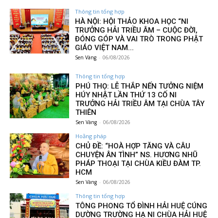
Thông tin tổng hợp
HÀ NỘI: HỘI THẢO KHOA HỌC “NI
TRƯỞNG HẢI TRIỀU ÂM – CUỘC ĐỜI,
ĐÓNG GÓP VÀ VAI TRÒ TRONG PHẬT
GIÁO VIỆT NAM...
Sen Vàng
-
06/08/2026
Thông tin tổng hợp
PHÚ THỌ: LỄ THẮP NẾN TƯỞNG NIỆM
HÚY NHẬT LẦN THỨ 13 CỐ NI
TRƯỞNG HẢI TRIỀU ÂM TẠI CHÙA TÂY
THIÊN
Sen Vàng
-
06/08/2026
Hoằng pháp
CHỦ ĐỀ: “HOÀ HỢP TĂNG VÀ CÂU
CHUYỆN ÂN TÌNH” NS. HƯƠNG NHŨ
PHÁP THOẠI TẠI CHÙA KIỀU ĐÀM TP.
HCM
Sen Vàng
-
06/08/2026
Thông tin tổng hợp
TÔNG PHONG TỔ ĐÌNH HẢI HUỆ CÚNG
DƯỜNG TRƯỜNG HẠ NI CHÙA HẢI HUỆ