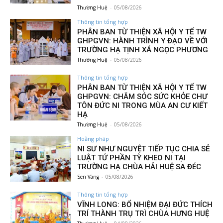
Thường Huệ
-
05/08/2026
Thông tin tổng hợp
PHÂN BAN TỪ THIỆN XÃ HỘI Y TẾ TW
GHPGVN: HÀNH TRÌNH Y ĐẠO VỀ VỚI
TRƯỜNG HẠ TỊNH XÁ NGỌC PHƯƠNG
Thường Huệ
-
05/08/2026
Thông tin tổng hợp
PHÂN BAN TỪ THIỆN XÃ HỘI Y TẾ TW
GHPGVN: CHĂM SÓC SỨC KHỎE CHƯ
TÔN ĐỨC NI TRONG MÙA AN CƯ KIẾT
HẠ
Thường Huệ
-
05/08/2026
Hoằng pháp
NI SƯ NHƯ NGUYỆT TIẾP TỤC CHIA SẺ
LUẬT TỨ PHẦN TỲ KHEO NI TẠI
TRƯỜNG HẠ CHÙA HẢI HUỆ SA ĐÉC
Sen Vàng
-
05/08/2026
Thông tin tổng hợp
VĨNH LONG: BỔ NHIỆM ĐẠI ĐỨC THÍCH
TRÍ THÀNH TRỤ TRÌ CHÙA HƯNG HUỆ