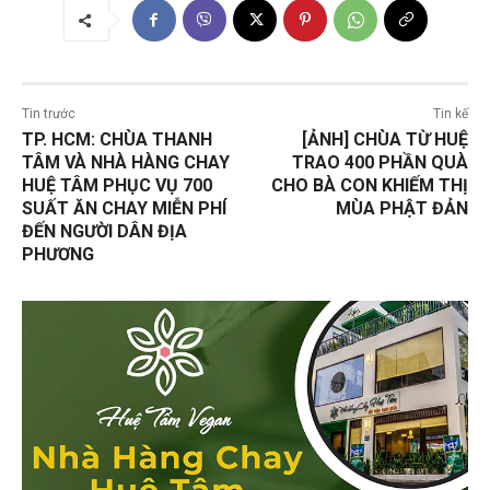
Tin trước
Tin kế
TP. HCM: CHÙA THANH
[ẢNH] CHÙA TỪ HUỆ
TÂM VÀ NHÀ HÀNG CHAY
TRAO 400 PHẦN QUÀ
HUỆ TÂM PHỤC VỤ 700
CHO BÀ CON KHIẾM THỊ
SUẤT ĂN CHAY MIỄN PHÍ
MÙA PHẬT ĐẢN
ĐẾN NGƯỜI DÂN ĐỊA
PHƯƠNG