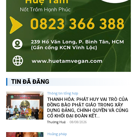
TIN ĐÃ ĐĂNG
Thông tin tổng hợp
THANH HÓA: PHÁT HUY VAI TRÒ CỦA
ĐỒNG BÀO PHẬT GIÁO TRONG XÂY
DỰNG ĐẢNG, CHÍNH QUYỀN VÀ CỦNG
CỐ KHỐI ĐẠI ĐOÀN KẾT...
Thường Huệ
-
08/08/2026
Hoằng pháp