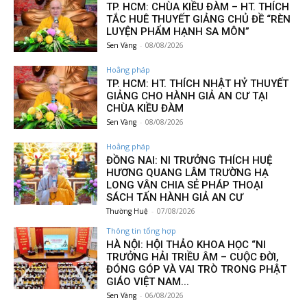
TP. HCM: CHÙA KIỀU ĐÀM – HT. THÍCH
TẮC HUÊ THUYẾT GIẢNG CHỦ ĐỀ “RÈN
LUYỆN PHẨM HẠNH SA MÔN”
Sen Vàng
-
08/08/2026
Hoằng pháp
TP. HCM: HT. THÍCH NHẬT HỶ THUYẾT
GIẢNG CHO HÀNH GIẢ AN CƯ TẠI
CHÙA KIỀU ĐÀM
Sen Vàng
-
08/08/2026
Hoằng pháp
ĐỒNG NAI: NI TRƯỞNG THÍCH HUỆ
HƯƠNG QUANG LÂM TRƯỜNG HẠ
LONG VÂN CHIA SẺ PHÁP THOẠI
SÁCH TẤN HÀNH GIẢ AN CƯ
Thường Huệ
-
07/08/2026
Thông tin tổng hợp
HÀ NỘI: HỘI THẢO KHOA HỌC “NI
TRƯỞNG HẢI TRIỀU ÂM – CUỘC ĐỜI,
ĐÓNG GÓP VÀ VAI TRÒ TRONG PHẬT
GIÁO VIỆT NAM...
Sen Vàng
-
06/08/2026