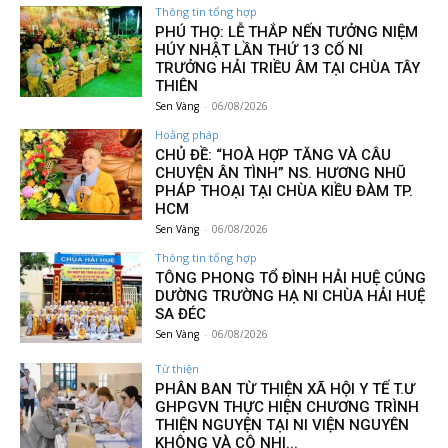
Thông tin tổng hợp
PHÚ THỌ: LỄ THẮP NẾN TƯỞNG NIỆM
HÚY NHẬT LẦN THỨ 13 CỐ NI
TRƯỞNG HẢI TRIỀU ÂM TẠI CHÙA TÂY
THIÊN
Sen Vàng
-
06/08/2026
Hoằng pháp
CHỦ ĐỀ: “HOÀ HỢP TĂNG VÀ CÂU
CHUYỆN ÂN TÌNH” NS. HƯƠNG NHŨ
PHÁP THOẠI TẠI CHÙA KIỀU ĐÀM TP.
HCM
Sen Vàng
-
06/08/2026
Thông tin tổng hợp
TÔNG PHONG TỔ ĐÌNH HẢI HUỆ CÚNG
DƯỜNG TRƯỜNG HẠ NI CHÙA HẢI HUỆ
SA ĐÉC
Sen Vàng
-
06/08/2026
Từ thiện
PHÂN BAN TỪ THIỆN XÃ HỘI Y TẾ T.Ư
GHPGVN THỰC HIỆN CHƯƠNG TRÌNH
THIỆN NGUYỆN TẠI NI VIỆN NGUYÊN
KHÔNG VÀ CÔ NHI...